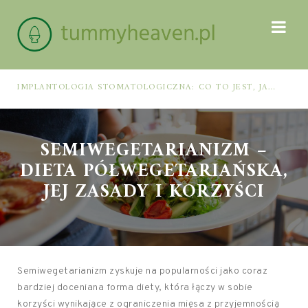
IMPLANTOLOGIA STOMATOLOGICZNA: CO TO JEST, JAK WYGLĄDA PROCES IMPLANTACJI I GOJENIA ORAZ DLA KOGO MA ZASTOSOWANIE
SEMIWEGETARIANIZM –
DIETA PÓŁWEGETARIAŃSKA,
JEJ ZASADY I KORZYŚCI
Semiwegetarianizm zyskuje na popularności jako coraz
bardziej doceniana forma diety, która łączy w sobie
korzyści wynikające z ograniczenia mięsa z przyjemnością