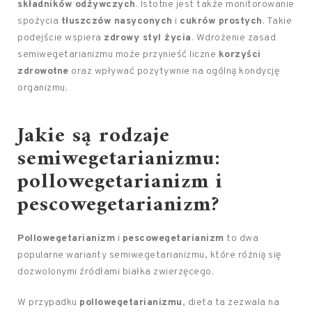
składników odżywczych
. Istotne jest także monitorowanie
spożycia
tłuszczów nasyconych
i
cukrów prostych
. Takie
podejście wspiera
zdrowy styl życia
. Wdrożenie zasad
semiwegetarianizmu może przynieść liczne
korzyści
zdrowotne
oraz wpływać pozytywnie na ogólną kondycję
organizmu.
Jakie są rodzaje
semiwegetarianizmu:
pollowegetarianizm i
pescowegetarianizm?
Pollowegetarianizm
i
pescowegetarianizm
to dwa
popularne warianty semiwegetarianizmu, które różnią się
dozwolonymi źródłami białka zwierzęcego.
W przypadku
pollowegetarianizmu
, dieta ta zezwala na