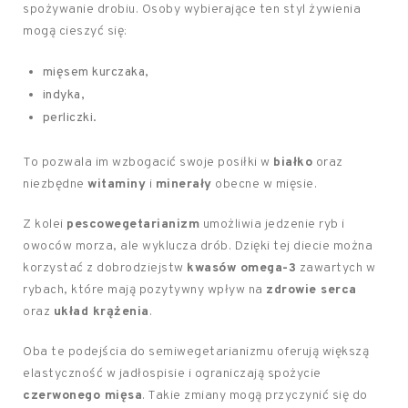
spożywanie drobiu. Osoby wybierające ten styl żywienia
mogą cieszyć się:
mięsem kurczaka,
indyka,
perliczki.
To pozwala im wzbogacić swoje posiłki w
białko
oraz
niezbędne
witaminy
i
minerały
obecne w mięsie.
Z kolei
pescowegetarianizm
umożliwia jedzenie ryb i
owoców morza, ale wyklucza drób. Dzięki tej diecie można
korzystać z dobrodziejstw
kwasów omega-3
zawartych w
rybach, które mają pozytywny wpływ na
zdrowie serca
oraz
układ krążenia
.
Oba te podejścia do semiwegetarianizmu oferują większą
elastyczność w jadłospisie i ograniczają spożycie
czerwonego mięsa
. Takie zmiany mogą przyczynić się do