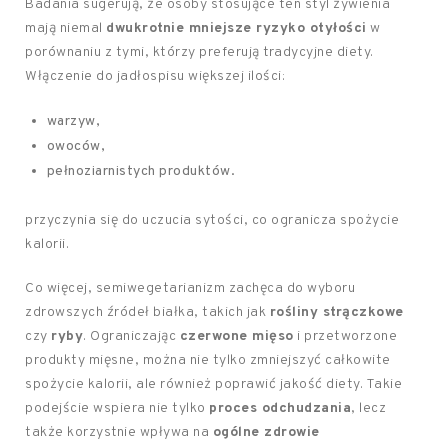
Badania sugerują, że osoby stosujące ten styl żywienia
mają niemal
dwukrotnie mniejsze ryzyko otyłości
w
porównaniu z tymi, którzy preferują tradycyjne diety.
Włączenie do jadłospisu większej ilości:
warzyw,
owoców,
pełnoziarnistych produktów.
przyczynia się do uczucia sytości, co ogranicza spożycie
kalorii.
Co więcej, semiwegetarianizm zachęca do wyboru
zdrowszych źródeł białka, takich jak
rośliny strączkowe
czy
ryby
. Ograniczając
czerwone mięso
i przetworzone
produkty mięsne, można nie tylko zmniejszyć całkowite
spożycie kalorii, ale również poprawić jakość diety. Takie
podejście wspiera nie tylko
proces odchudzania
, lecz
także korzystnie wpływa na
ogólne zdrowie