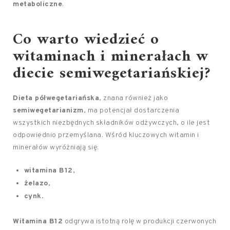
metaboliczne
.
Co warto wiedzieć o
witaminach i minerałach w
diecie semiwegetariańskiej?
Dieta półwegetariańska
, znana również jako
semiwegetarianizm
, ma potencjał dostarczenia
wszystkich niezbędnych składników odżywczych, o ile jest
odpowiednio przemyślana. Wśród kluczowych witamin i
minerałów wyróżniają się:
witamina B12
,
żelazo
,
cynk
.
Witamina B12
odgrywa istotną rolę w produkcji czerwonych