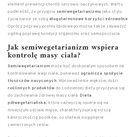
element prewencji chorób sercowo-naczyniowych. Warto
podkreślić, że przyjęcie
semiwegetarianizmu
jako stylu
życia niesie ze sobą
długoterminowe korzyści zdrowotne
.
Oprócz poprawy profilu lipidowego można także zauważyć
ogólną poprawę kondycji organizmu oraz samopoczucia.
Jak semiwegetarianizm wspiera
kontrolę masy ciała?
Semiwegetarianizm
może być doskonałym sposobem na
kontrolowanie wagi ciała, ponieważ
ogranicza spożycie
tłuszczów nasyconych
. Wprowadzenie większej ilości
roślinnych produktów
do codziennej diety przyczynia się
do zachowania zdrowej masy ciała.
Dieta
półwegetariańska
, która zazwyczaj opiera się na
mniejszym udziale mięsa, charakteryzuje się niższą
kalorycznością posiłków, co ułatwia osiągnięcie
zamierzonych celów.