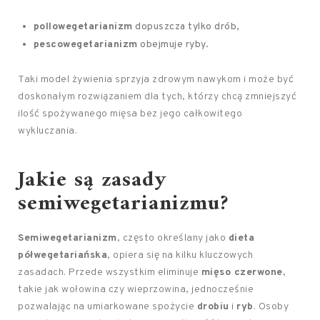
pollowegetarianizm
dopuszcza tylko drób,
pescowegetarianizm
obejmuje ryby.
Taki model żywienia sprzyja zdrowym nawykom i może być
doskonałym rozwiązaniem dla tych, którzy chcą zmniejszyć
ilość spożywanego mięsa bez jego całkowitego
wykluczania.
Jakie są zasady
semiwegetarianizmu?
Semiwegetarianizm
, często określany jako
dieta
półwegetariańska
, opiera się na kilku kluczowych
zasadach. Przede wszystkim eliminuje
mięso czerwone
,
takie jak wołowina czy wieprzowina, jednocześnie
pozwalając na umiarkowane spożycie
drobiu
i
ryb
. Osoby