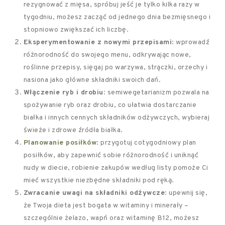
rezygnować z mięsa, spróbuj jeść je tylko kilka razy w
tygodniu, możesz zacząć od jednego dnia bezmięsnego i
stopniowo zwiększać ich liczbę.
Eksperymentowanie z nowymi przepisami
: wprowadź
różnorodność do swojego menu, odkrywając nowe,
roślinne przepisy, sięgaj po warzywa, strączki, orzechy i
nasiona jako główne składniki swoich dań.
Włączenie ryb i drobiu
: semiwegetarianizm pozwala na
spożywanie ryb oraz drobiu, co ułatwia dostarczanie
białka i innych cennych składników odżywczych, wybieraj
świeże i zdrowe źródła białka.
Planowanie posiłków
: przygotuj cotygodniowy plan
posiłków, aby zapewnić sobie różnorodność i uniknąć
nudy w diecie, robienie zakupów według listy pomoże Ci
mieć wszystkie niezbędne składniki pod ręką.
Zwracanie uwagi na składniki odżywcze
: upewnij się,
że Twoja dieta jest bogata w witaminy i minerały –
szczególnie żelazo, wapń oraz witaminę B12, możesz