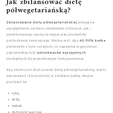
Jak zbilansować dietę
półwegetariańską?
Zbilansowanie diety półwegetariańskiej
polega na
uwzględnieniu zarówno składników roślinnych, jak i
umiarkowanego spożycia mięsa oraz produktów
pochodzenia zwierzęcego. Ważne jest, aby
40-50% białka
pochodziło z tych ostatnich, co zapewnia organizmowi
odpowiednią ilość
aminokwasów egzogennych
niezbędnych do prawidłowego funkcjonowania.
Aby skutecznie dostosować dietę półwegetariańską, warto
wprowadzić różnorodność w źródłach białka. Można
postawić na:
ryby,
drób,
nabiał,
dużą ilość warzyw,