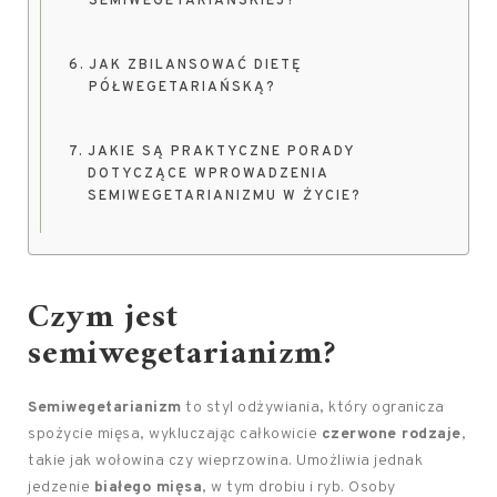
SEMIWEGETARIAŃSKIEJ?
JAK ZBILANSOWAĆ DIETĘ
PÓŁWEGETARIAŃSKĄ?
JAKIE SĄ PRAKTYCZNE PORADY
DOTYCZĄCE WPROWADZENIA
SEMIWEGETARIANIZMU W ŻYCIE?
Czym jest
semiwegetarianizm?
Semiwegetarianizm
to styl odżywiania, który ogranicza
spożycie mięsa, wykluczając całkowicie
czerwone rodzaje
,
takie jak wołowina czy wieprzowina. Umożliwia jednak
jedzenie
białego mięsa
, w tym drobiu i ryb. Osoby