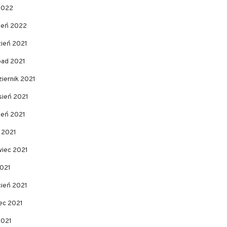
2022
zeń 2022
zień 2021
pad 2021
iernik 2021
sień 2021
ień 2021
c 2021
wiec 2021
2021
cień 2021
ec 2021
2021