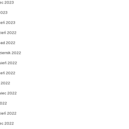
ec 2023
2023
zeń 2023
zień 2022
opad 2022
ziernik 2022
sień 2022
pień 2022
c 2022
wiec 2022
2022
cień 2022
ec 2022