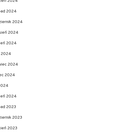
zień 2024
opad 2024
ziernik 2024
sień 2024
pień 2024
c 2024
wiec 2024
ec 2024
 2024
zeń 2024
opad 2023
ziernik 2023
cień 2023