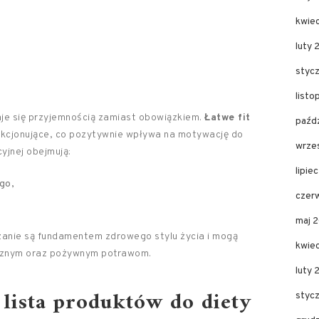
kwie
luty 
styc
list
aje się przyjemnością zamiast obowiązkiem.
Łatwe fit
paźd
kcjonujące, co pozytywnie wpływa na motywację do
wrze
yjnej obejmują:
lipie
go,
czer
maj 
zanie są fundamentem zdrowego stylu życia i mogą
kwie
pysznym oraz pożywnym potrawom.
luty
 lista produktów do diety
styc