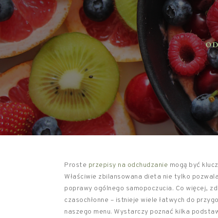
ODŻ
Proste
przepisy na odchudzanie
mogą być klucz
Właściwie zbilansowana dieta nie tylko pozwala
poprawy ogólnego samopoczucia. Co więcej, zd
czasochłonne – istnieje wiele łatwych do przy
naszego menu. Wystarczy poznać kilka podstawo