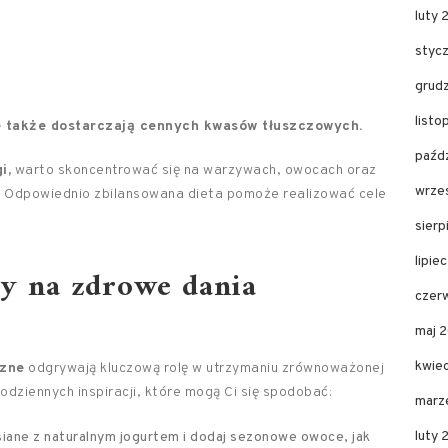
luty 
styc
grud
listo
e także dostarczają cennych kwasów tłuszczowych.
paźdz
i,
warto skoncentrować się na warzywach, owocach oraz
wrze
h. Odpowiednio zbilansowana dieta pomoże realizować cele
sierp
lipie
sy na zdrowe dania
czer
maj 
kwie
czne
odgrywają kluczową rolę w utrzymaniu zrównoważonej
odziennych inspiracji, które mogą Ci się spodobać:
marz
luty 
siane z naturalnym jogurtem i dodaj sezonowe owoce, jak