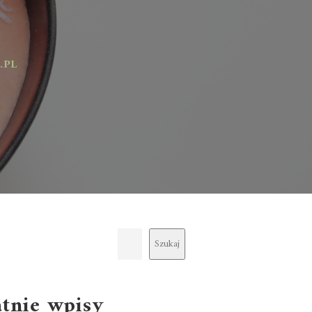
Szukaj
atnie wpisy