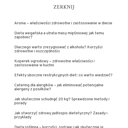
ZERKNIJ
Aronia – właściwości zdrowotne i zastosowanie w diecie
Dieta wegańska a utrata masy mięśniowej: jak temu
zapobiec?
Dlaczego warto zrezygnować z alkoholu? Korzyści
zdrowotne i oszczędności
Koperek ogrodowy – zdrowotne właściwości i
zastosowanie w kuchni
Efekty uboczne restrykcyjnych diet: co warto wiedzieć?
Catering dla alergików – jak eliminować potencjalne
alergeny z posiłków?
Jak skutecznie schudnąć 20 kg? Sprawdzone metody i
porady
Jak stworzyć zdrowy jadłospis dietetyczny? Zasady i
przykłady
Dieta roślinna – korzyści, rodzaje i jak skutecznie ją