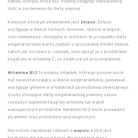
nabiał, istnieje, może być trudniej osiągnąć odpowiednią
ilość w porównaniu do diety mięsnej.
Kolejnym istotnym składnikiem jest
żelazo
. Żelazo
występuje w dwóch formach: hemowe, obecne w mięsie,
oraz niehemowe, dostępne w roślinach. W przypadku diety
wegetariańskiej warto zadbać o spożywanie źródeł żelaza,
takich jak soczewica i szpinak, oraz łączyć je z produktami
bogatymi w witaminę C, co zwiększa ich przyswajalność.
Witamina B12
to kolejny składnik, którego poziom może
być niewystarczający w diecie wegetariańskiej, ponieważ
występuje głównie w produktach pochodzenia zwierzęcego.
Osoby stosujące dietę wegetariańską powinny zatem
rozważyć suplementację tej witaminy lub wybór
wzbogaconych produktów. Niedobór B12 może prowadzić
do anemii oraz problemów neurologicznych.
Nie można zapominać również o
wapniu
, które jest