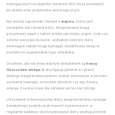
wzbogaconych produktów. Niedobór B12 może prowadzić
do anemii oraz problemów neurologicznych.
Nie można zapominać również o
wapniu
, które jest
niezbędne dla zdrowia kości. Wegetarianie mogą
pozyskiwać wapń z takich źródeł jak mleko, jogurt, tofu czy
zielone warzywa liściaste. Jednakże niektóre diety
eliminujące nabiał mogą wymagać dodatkowej uwagi w
kontekście uzupełniania tego składnika.
Ostatnim, ale nie mniej ważnym składnikiem są
kwasy
tłuszczowe omega-3
. Występują głównie w rybach,
dlatego wegetarianie powinni szukać alternatyw w postaci
siemienia lnianego, orzechów włoskich czy alg. Kwasy
omega-3 są kluczowe dla zdrowia serca oraz mózgu.
Utrzymanie zrównoważonej diety wegetariańskiej wymaga
świadomego podejścia do kwestii żywieniowych, a
regularne badania i dostosowywanie diety według potrzeb