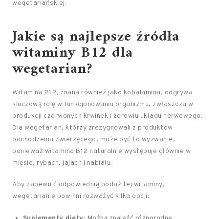
wegetariańskiej.
Jakie są najlepsze źródła
witaminy B12 dla
wegetarian?
Witamina B12, znana również jako kobalamina, odgrywa
kluczową rolę w funkcjonowaniu organizmu, zwłaszcza w
produkcji czerwonych krwinek i zdrowiu układu nerwowego.
Dla wegetarian, którzy zrezygnowali z produktów
pochodzenia zwierzęcego, może być to wyzwanie,
ponieważ witamina B12 naturalnie występuje głównie w
mięsie, rybach, jajach i nabiału.
Aby zapewnić odpowiednią podaż tej witaminy,
wegetarianie powinni rozważyć kilka opcji:
Suplementy diety:
Można znaleźć różnorodne