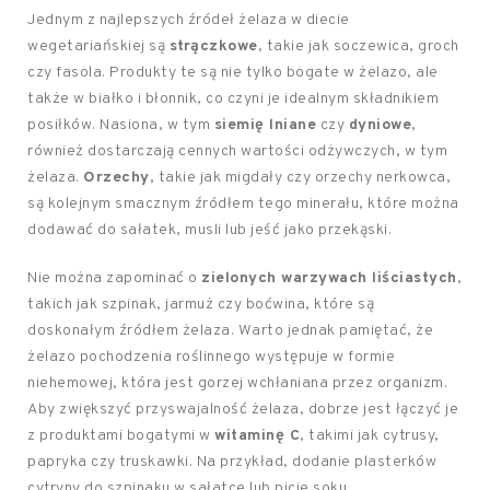
Jednym z najlepszych źródeł żelaza w diecie
wegetariańskiej są
strączkowe
, takie jak soczewica, groch
czy fasola. Produkty te są nie tylko bogate w żelazo, ale
także w białko i błonnik, co czyni je idealnym składnikiem
posiłków. Nasiona, w tym
siemię lniane
czy
dyniowe
,
również dostarczają cennych wartości odżywczych, w tym
żelaza.
Orzechy
, takie jak migdały czy orzechy nerkowca,
są kolejnym smacznym źródłem tego minerału, które można
dodawać do sałatek, musli lub jeść jako przekąski.
Nie można zapominać o
zielonych warzywach liściastych
,
takich jak szpinak, jarmuż czy boćwina, które są
doskonałym źródłem żelaza. Warto jednak pamiętać, że
żelazo pochodzenia roślinnego występuje w formie
niehemowej, która jest gorzej wchłaniana przez organizm.
Aby zwiększyć przyswajalność żelaza, dobrze jest łączyć je
z produktami bogatymi w
witaminę C
, takimi jak cytrusy,
papryka czy truskawki. Na przykład, dodanie plasterków
cytryny do szpinaku w sałatce lub picie soku