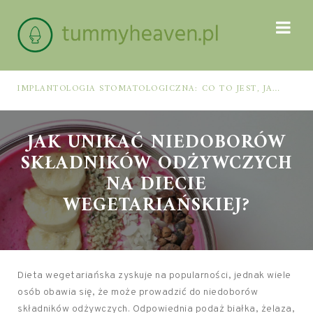
IMPLANTOLOGIA STOMATOLOGICZNA: CO TO JEST, JAK WYGLĄDA PROCES IMPLANTACJI I GOJENIA ORAZ DLA KOGO MA ZASTOSOWANIE
JAK UNIKAĆ NIEDOBORÓW
SKŁADNIKÓW ODŻYWCZYCH
NA DIECIE
WEGETARIAŃSKIEJ?
Dieta wegetariańska zyskuje na popularności, jednak wiele
osób obawia się, że może prowadzić do niedoborów
składników odżywczych. Odpowiednia podaż białka, żelaza,