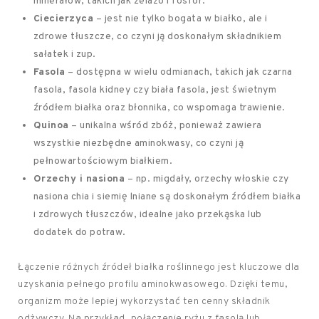
minerałów, takich jak żelazo i fosfor.
Ciecierzyca
– jest nie tylko bogata w białko, ale i
zdrowe tłuszcze, co czyni ją doskonałym składnikiem
sałatek i zup.
Fasola
– dostępna w wielu odmianach, takich jak czarna
fasola, fasola kidney czy biała fasola, jest świetnym
źródłem białka oraz błonnika, co wspomaga trawienie.
Quinoa
– unikalna wśród zbóż, ponieważ zawiera
wszystkie niezbędne aminokwasy, co czyni ją
pełnowartościowym białkiem.
Orzechy i nasiona
– np. migdały, orzechy włoskie czy
nasiona chia i siemię lniane są doskonałym źródłem białka
i zdrowych tłuszczów, idealne jako przekąska lub
dodatek do potraw.
Łączenie różnych źródeł białka roślinnego jest kluczowe dla
uzyskania pełnego profilu aminokwasowego. Dzięki temu,
organizm może lepiej wykorzystać ten cenny składnik
odżywczy. Na przykład, połączenie ryżu z fasolą lub