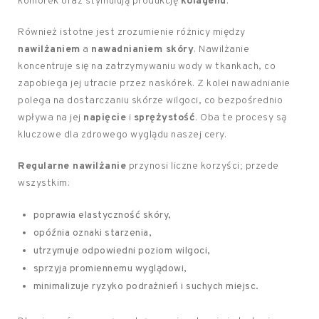
komórek oraz stymulują produkcję
kolagenu
.
Również istotne jest zrozumienie różnicy między
nawilżaniem
a
nawadnianiem skóry
. Nawilżanie
koncentruje się na zatrzymywaniu wody w tkankach, co
zapobiega jej utracie przez naskórek. Z kolei nawadnianie
polega na dostarczaniu skórze wilgoci, co bezpośrednio
wpływa na jej
napięcie
i
sprężystość
. Oba te procesy są
kluczowe dla zdrowego wyglądu naszej cery.
Regularne nawilżanie
przynosi liczne korzyści; przede
wszystkim:
poprawia elastyczność skóry,
opóźnia oznaki starzenia,
utrzymuje odpowiedni poziom wilgoci,
sprzyja promiennemu wyglądowi,
minimalizuje ryzyko podrażnień i suchych miejsc.