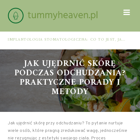
IMPLANTOLOGIA STOMATOLOGICZNA: CO TO JEST, JAK WYGLĄDA PROCES IMPLANTACJI I GOJENIA ORAZ DLA KOGO MA ZASTOSOWANIE
JAK UJĘDRNIĆ SKÓRĘ
PODCZAS ODCHUDZANIA?
PRAKTYCZNE PORADY I
METODY
Jak ujędrnić skórę przy odchudzaniu? To pytanie nurtuje
wiele osób, które pragną zredukować wagę, jednocześnie
nie rezygnując z estetyki swojego ciała. Proces