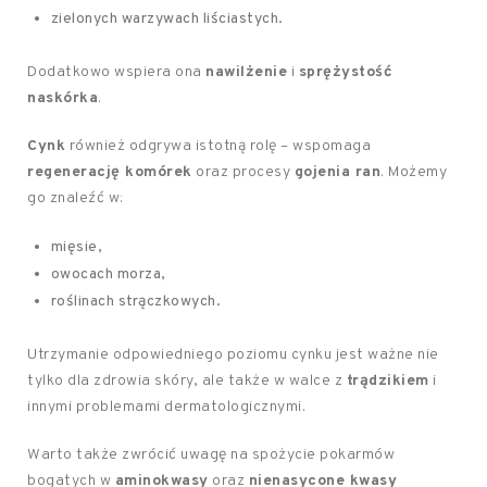
zielonych warzywach liściastych.
Dodatkowo wspiera ona
nawilżenie
i
sprężystość
naskórka
.
Cynk
również odgrywa istotną rolę – wspomaga
regenerację komórek
oraz procesy
gojenia ran
. Możemy
go znaleźć w:
mięsie,
owocach morza,
roślinach strączkowych.
Utrzymanie odpowiedniego poziomu cynku jest ważne nie
tylko dla zdrowia skóry, ale także w walce z
trądzikiem
i
innymi problemami dermatologicznymi.
Warto także zwrócić uwagę na spożycie pokarmów
bogatych w
aminokwasy
oraz
nienasycone kwasy