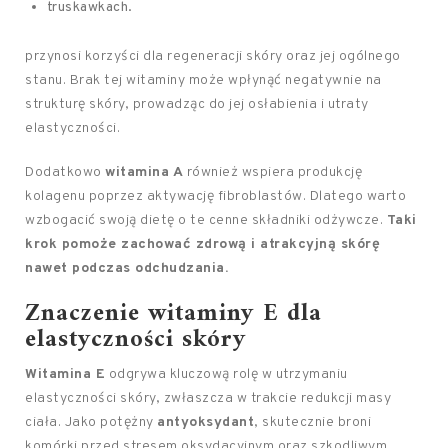
truskawkach.
przynosi korzyści dla regeneracji skóry oraz jej ogólnego
stanu. Brak tej witaminy może wpłynąć negatywnie na
strukturę skóry, prowadząc do jej osłabienia i utraty
elastyczności.
Dodatkowo
witamina A
również wspiera produkcję
kolagenu poprzez aktywację fibroblastów. Dlatego warto
wzbogacić swoją dietę o te cenne składniki odżywcze.
Taki
krok pomoże zachować zdrową i atrakcyjną skórę
nawet podczas odchudzania.
Znaczenie witaminy E dla
elastyczności skóry
Witamina E
odgrywa kluczową rolę w utrzymaniu
elastyczności skóry, zwłaszcza w trakcie redukcji masy
ciała. Jako potężny
antyoksydant
, skutecznie broni
komórki przed stresem oksydacyjnym oraz szkodliwym