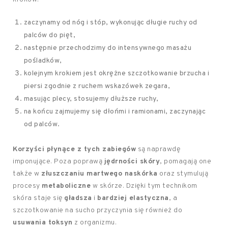
zaczynamy od nóg i stóp, wykonując długie ruchy od
palców do pięt,
następnie przechodzimy do intensywnego masażu
pośladków,
kolejnym krokiem jest okrężne szczotkowanie brzucha i
piersi zgodnie z ruchem wskazówek zegara,
masując plecy, stosujemy dłuższe ruchy,
na końcu zajmujemy się dłońmi i ramionami, zaczynając
od palców.
Korzyści płynące z tych zabiegów
są naprawdę
imponujące. Poza poprawą
jędrności skóry
, pomagają one
także w
złuszczaniu martwego naskórka
oraz stymulują
procesy
metaboliczne
w skórze. Dzięki tym technikom
skóra staje się
gładsza
i
bardziej elastyczna
, a
szczotkowanie na sucho przyczynia się również do
usuwania toksyn
z organizmu.