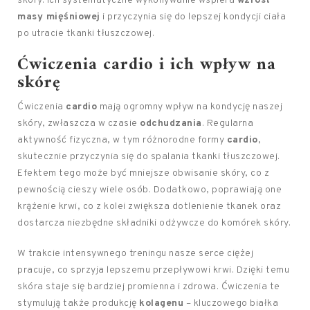
skóry. Ich systematyczne wykonywanie wspiera
wzrost
masy mięśniowej
i przyczynia się do lepszej kondycji ciała
po utracie tkanki tłuszczowej.
Ćwiczenia cardio i ich wpływ na
skórę
Ćwiczenia
cardio
mają ogromny wpływ na kondycję naszej
skóry, zwłaszcza w czasie
odchudzania
. Regularna
aktywność fizyczna, w tym różnorodne formy
cardio
,
skutecznie przyczynia się do spalania tkanki tłuszczowej.
Efektem tego może być mniejsze obwisanie skóry, co z
pewnością cieszy wiele osób. Dodatkowo, poprawiają one
krążenie krwi, co z kolei zwiększa dotlenienie tkanek oraz
dostarcza niezbędne składniki odżywcze do komórek skóry.
W trakcie intensywnego treningu nasze serce ciężej
pracuje, co sprzyja lepszemu przepływowi krwi. Dzięki temu
skóra staje się bardziej promienna i zdrowa. Ćwiczenia te
stymulują także produkcję
kolagenu
– kluczowego białka