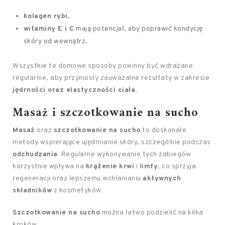
kolagen rybi
,
witaminy E i C
mają potencjał, aby poprawić kondycję
skóry od wewnątrz.
Wszystkie te domowe sposoby powinny być wdrażane
regularnie, aby przyniosły zauważalne rezultaty w zakresie
jędrności oraz elastyczności ciała.
Masaż i szczotkowanie na sucho
Masaż
oraz
szczotkowanie na sucho
to doskonałe
metody wspierające ujędrnianie skóry, szczególnie podczas
odchudzania
. Regularne wykonywanie tych zabiegów
korzystnie wpływa na
krążenie krwi
i
limfy
, co sprzyja
regeneracji oraz lepszemu wchłanianiu
aktywnych
składników
z kosmetyków.
Szczotkowanie na sucho
można łatwo podzielić na kilka
kroków: