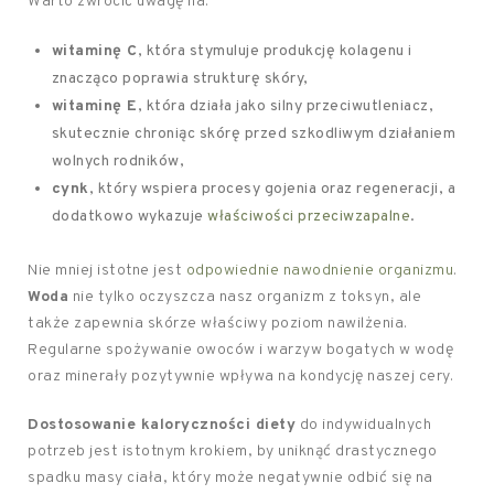
Warto zwrócić uwagę na:
witaminę C
, która stymuluje produkcję kolagenu i
znacząco poprawia strukturę skóry,
witaminę E
, która działa jako silny przeciwutleniacz,
skutecznie chroniąc skórę przed szkodliwym działaniem
wolnych rodników,
cynk
, który wspiera procesy gojenia oraz regeneracji, a
dodatkowo wykazuje
właściwości przeciwzapalne
.
Nie mniej istotne jest
odpowiednie nawodnienie organizmu
.
Woda
nie tylko oczyszcza nasz organizm z toksyn, ale
także zapewnia skórze właściwy poziom nawilżenia.
Regularne spożywanie owoców i warzyw bogatych w wodę
oraz minerały pozytywnie wpływa na kondycję naszej cery.
Dostosowanie kaloryczności diety
do indywidualnych
potrzeb jest istotnym krokiem, by uniknąć drastycznego
spadku masy ciała, który może negatywnie odbić się na