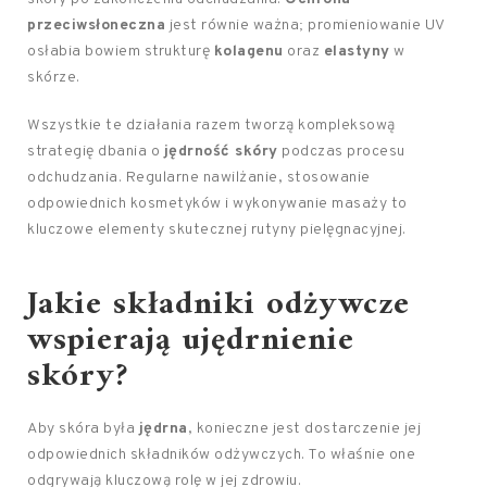
przeciwsłoneczna
jest równie ważna; promieniowanie UV
osłabia bowiem strukturę
kolagenu
oraz
elastyny
w
skórze.
Wszystkie te działania razem tworzą kompleksową
strategię dbania o
jędrność skóry
podczas procesu
odchudzania. Regularne nawilżanie, stosowanie
odpowiednich kosmetyków i wykonywanie masaży to
kluczowe elementy skutecznej rutyny pielęgnacyjnej.
Jakie składniki odżywcze
wspierają ujędrnienie
skóry?
Aby skóra była
jędrna
, konieczne jest dostarczenie jej
odpowiednich składników odżywczych. To właśnie one
odgrywają kluczową rolę w jej zdrowiu.