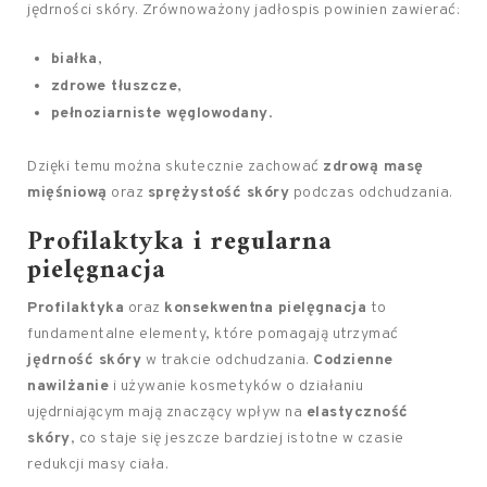
jędrności skóry. Zrównoważony jadłospis powinien zawierać:
białka
,
zdrowe tłuszcze
,
pełnoziarniste węglowodany
.
Dzięki temu można skutecznie zachować
zdrową masę
mięśniową
oraz
sprężystość skóry
podczas odchudzania.
Profilaktyka i regularna
pielęgnacja
Profilaktyka
oraz
konsekwentna pielęgnacja
to
fundamentalne elementy, które pomagają utrzymać
jędrność skóry
w trakcie odchudzania.
Codzienne
nawilżanie
i używanie kosmetyków o działaniu
ujędrniającym mają znaczący wpływ na
elastyczność
skóry
, co staje się jeszcze bardziej istotne w czasie
redukcji masy ciała.