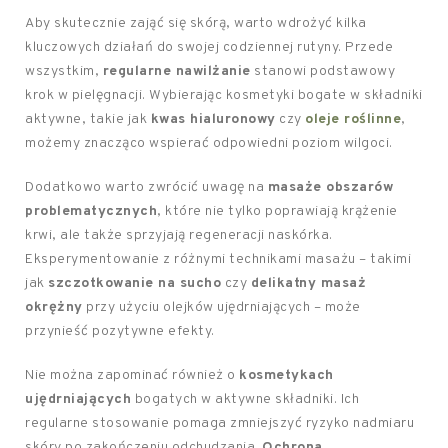
Aby skutecznie zająć się skórą, warto wdrożyć kilka
kluczowych działań do swojej codziennej rutyny. Przede
wszystkim,
regularne nawilżanie
stanowi podstawowy
krok w pielęgnacji. Wybierając kosmetyki bogate w składniki
aktywne, takie jak
kwas hialuronowy
czy
oleje roślinne
,
możemy znacząco wspierać odpowiedni poziom wilgoci.
Dodatkowo warto zwrócić uwagę na
masaże obszarów
problematycznych
, które nie tylko poprawiają krążenie
krwi, ale także sprzyjają regeneracji naskórka.
Eksperymentowanie z różnymi technikami masażu – takimi
jak
szczotkowanie na sucho
czy
delikatny masaż
okrężny
przy użyciu olejków ujędrniających – może
przynieść pozytywne efekty.
Nie można zapominać również o
kosmetykach
ujędrniających
bogatych w aktywne składniki. Ich
regularne stosowanie pomaga zmniejszyć ryzyko nadmiaru
skóry po zakończeniu odchudzania.
Ochrona