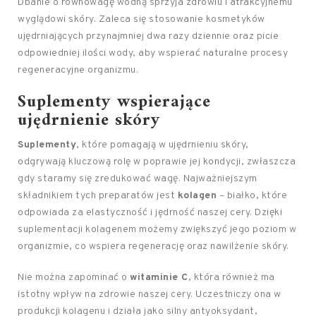
Dbanie o równowagę wodną sprzyja zdrowiu i atrakcyjnemu
wyglądowi skóry. Zaleca się stosowanie kosmetyków
ujędrniających przynajmniej dwa razy dziennie oraz picie
odpowiedniej ilości wody, aby wspierać naturalne procesy
regeneracyjne organizmu.
Suplementy wspierające
ujędrnienie skóry
Suplementy
, które pomagają w ujędrnieniu skóry,
odgrywają kluczową rolę w poprawie jej kondycji, zwłaszcza
gdy staramy się zredukować wagę. Najważniejszym
składnikiem tych preparatów jest
kolagen
– białko, które
odpowiada za elastyczność i jędrność naszej cery. Dzięki
suplementacji kolagenem możemy zwiększyć jego poziom w
organizmie, co wspiera regenerację oraz nawilżenie skóry.
Nie można zapominać o
witaminie C
, która również ma
istotny wpływ na zdrowie naszej cery. Uczestniczy ona w
produkcji kolagenu i działa jako silny antyoksydant,