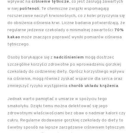
wpływać na
ciśnienie tętnicze
, co jest zasługą zawartych
w niej
polifenoli
. Te chemiczne związki wspomagają
rozszerzanie naczyń krwionośnych, co z kolei przyczynia się
do obniżenia ciśnienia krwi. Liczne badania potwierdzają, że
regularne jedzenie czekolady o minimalnej zawartości
70%
kakao
może znacząco poprawić wyniki pomiarów ciśnienia
tętniczego.
Osoby borykające się z
nadciśnieniem
mogą dostrzec
szczególne korzyści zdrowotne po wprowadzeniu gorzkiej
czekolady do codziennej diety. Oprócz korzystnego wpływu
na ciśnienie, mogą również zyskać wsparcie dla serca oraz
zmniejszyć ryzyko wystąpienia
chorób układu krążenia
.
Jednak warto pamiętać o umiarze w spożyciu tego
smakołyku. Dzięki temu można delektować się jego
zdrowotnymi właściwościami bez obaw o nadmiar kalorii czy
cukru. Regularne dodawanie gorzkiej czekolady do diety to
świetny sposób na lepsze zarządzanie ciśnieniem tętniczym