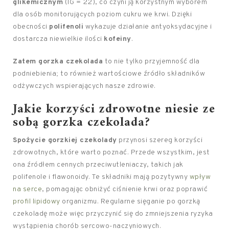
glikemicznym
(IG = 22), co czyni ją korzystnym wyborem
dla osób monitorujących poziom cukru we krwi. Dzięki
obecności
polifenoli
wykazuje działanie antyoksydacyjne i
dostarcza niewielkie ilości
kofeiny
.
Zatem gorzka czekolada
to nie tylko przyjemność dla
podniebienia; to również wartościowe źródło składników
odżywczych wspierających nasze zdrowie.
Jakie korzyści zdrowotne niesie ze
sobą gorzka czekolada?
Spożycie gorzkiej czekolady
przynosi szereg korzyści
zdrowotnych, które warto poznać. Przede wszystkim, jest
ona źródłem cennych przeciwutleniaczy, takich jak
polifenole i flawonoidy. Te składniki mają pozytywny
wpływ
na serce
, pomagając obniżyć ciśnienie krwi oraz poprawić
profil lipidowy
organizmu. Regularne sięganie po gorzką
czekoladę może więc przyczynić się do zmniejszenia ryzyka
wystąpienia chorób sercowo-naczyniowych.