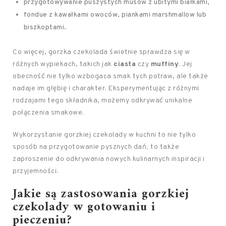
przygotowywanie puszystych musów z ubitymi białkami,
fondue z kawałkami owoców, piankami marshmallow lub
biszkoptami.
Co więcej, gorzka czekolada świetnie sprawdza się w
różnych wypiekach, takich jak
ciasta
czy
muffiny
. Jej
obecność nie tylko wzbogaca smak tych potraw, ale także
nadaje im głębię i charakter. Eksperymentując z różnymi
rodzajami tego składnika, możemy odkrywać unikalne
połączenia smakowe.
Wykorzystanie gorzkiej czekolady w kuchni to nie tylko
sposób na przygotowanie pysznych dań; to także
zaproszenie do odkrywania nowych kulinarnych inspiracji i
przyjemności.
Jakie są zastosowania gorzkiej
czekolady w gotowaniu i
pieczeniu?