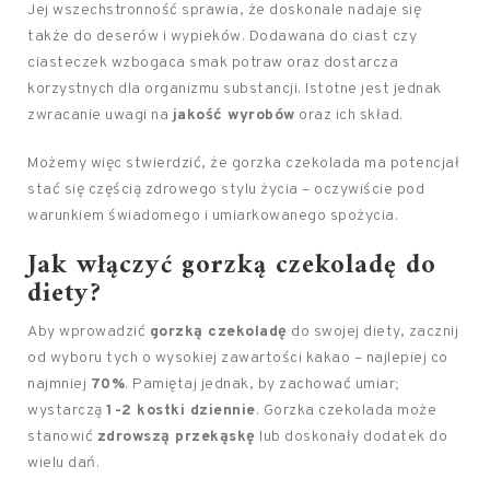
Jej wszechstronność sprawia, że doskonale nadaje się
także do deserów i wypieków. Dodawana do ciast czy
ciasteczek wzbogaca smak potraw oraz dostarcza
korzystnych dla organizmu substancji. Istotne jest jednak
zwracanie uwagi na
jakość wyrobów
oraz ich skład.
Możemy więc stwierdzić, że gorzka czekolada ma potencjał
stać się częścią zdrowego stylu życia – oczywiście pod
warunkiem świadomego i umiarkowanego spożycia.
Jak włączyć gorzką czekoladę do
diety?
Aby wprowadzić
gorzką czekoladę
do swojej diety, zacznij
od wyboru tych o wysokiej zawartości kakao – najlepiej co
najmniej
70%
. Pamiętaj jednak, by zachować umiar;
wystarczą
1-2 kostki dziennie
. Gorzka czekolada może
stanowić
zdrowszą przekąskę
lub doskonały dodatek do
wielu dań.