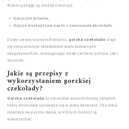
Wykorzystując ją, można stworzyć:
klasyczne brownie,
lżejsze biszkoptowe ciasto z owocowymi akcentami.
Dzięki swojej wszechstronności,
gorzka czekolada
staje
się nieocenionym składnikiem wielu kulinarnych
eksperymentów, wzbogacając smak zarówno potraw, jak i
deserów.
Jakie są przepisy z
wykorzystaniem gorzkiej
czekolady?
Gorzka czekolada
to niezwykle wszechstronny składnik,
który doskonale sprawdza się w wielu deserach. Oto kilka
inspiracji na pyszne dania, w których możesz ją
wykorzystać: