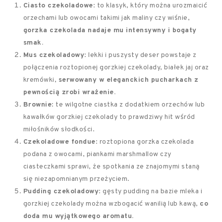
Ciasto czekoladowe
: to klasyk, który można urozmaicić
orzechami lub owocami takimi jak maliny czy wiśnie,
gorzka czekolada nadaje mu intensywny i bogaty
smak.
Mus czekoladowy
: lekki i puszysty deser powstaje z
połączenia roztopionej gorzkiej czekolady, białek jaj oraz
kremówki,
serwowany w eleganckich pucharkach z
pewnością zrobi wrażenie.
Brownie
: te wilgotne ciastka z dodatkiem orzechów lub
kawałków gorzkiej czekolady to prawdziwy hit wśród
miłośników słodkości.
Czekoladowe fondue
: roztopiona gorzka czekolada
podana z owocami, piankami marshmallow czy
ciasteczkami sprawi, że spotkania ze znajomymi staną
się niezapomnianym przeżyciem.
Pudding czekoladowy
: gęsty pudding na bazie mleka i
gorzkiej czekolady można wzbogacić wanilią lub kawą,
co
doda mu wyjątkowego aromatu.