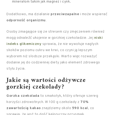
minerałom takim jak magnez i cynk.
Dodatkowo, ma działanie
przeciwzapalne
i może wspierać
odporność organizmu
.
Osoby zmagające się ze stresem czy zmęczeniem również
mogą odnaleźć ukojenie w gorzkiej czekoladzie. Jej
niski
indeks glikemiczny
sprawia, że nie wywołuje nagłych
skoków poziomu cukru we krwi, co czyni ją lepszym
wyborem niż słodsze przekąski. Warto więc rozważyć
dodanie jej do codziennej diety jako element zdrowego
stylu życia.
Jakie są wartości odżywcze
gorzkiej czekolady?
Gorzka czekolada
to smakołyk, który oferuje szereg
korzyści zdrowotnych. W 100 g czekolady z
70%
zawartością kakao
znajdziemy około
590 kcal
, co
sprawia, że jest to dość kaloryczny przysmak.