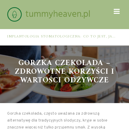
IMPLANTOLOGIA STOMATOLOGICZNA: CO TO JEST, JAK WYGLĄDA PROCES IMPLANTACJI I GOJENIA ORAZ DLA KOGO MA ZASTOSOWANIE
GORZKA CZEKOLADA –
ZDROWOTNE KORZYŚCI I
WARTOŚCI ODŻYWCZE
Gorzka czekolada, często uważana za zdrowszą
alternatywę dla tradycyjnych słodyczy, kryje w sobie
znacznie więcej niż tylko przyjemny smak. Z wysoką