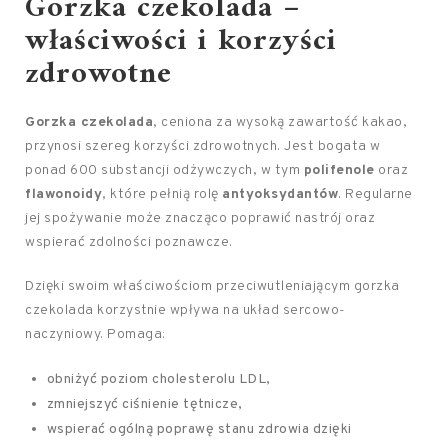
Gorzka czekolada –
właściwości i korzyści
zdrowotne
Gorzka czekolada
, ceniona za wysoką zawartość kakao,
przynosi szereg korzyści zdrowotnych. Jest bogata w
ponad 600 substancji odżywczych, w tym
polifenole
oraz
flawonoidy
, które pełnią rolę
antyoksydantów
. Regularne
jej spożywanie może znacząco poprawić nastrój oraz
wspierać zdolności poznawcze.
Dzięki swoim właściwościom przeciwutleniającym gorzka
czekolada korzystnie wpływa na układ sercowo-
naczyniowy. Pomaga:
obniżyć poziom cholesterolu LDL,
zmniejszyć ciśnienie tętnicze,
wspierać ogólną poprawę stanu zdrowia dzięki