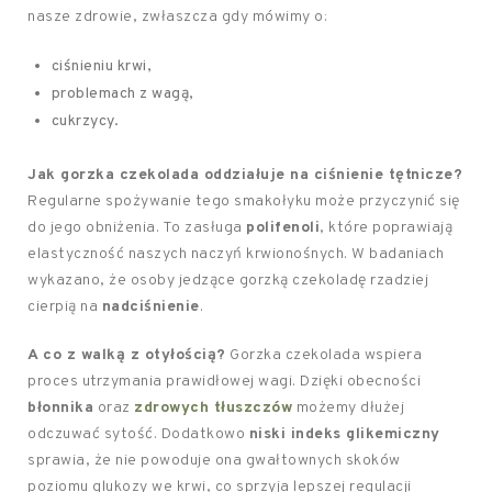
nasze zdrowie, zwłaszcza gdy mówimy o:
ciśnieniu krwi,
problemach z wagą,
cukrzycy.
Jak gorzka czekolada oddziałuje na ciśnienie tętnicze?
Regularne spożywanie tego smakołyku może przyczynić się
do jego obniżenia. To zasługa
polifenoli
, które poprawiają
elastyczność naszych naczyń krwionośnych. W badaniach
wykazano, że osoby jedzące gorzką czekoladę rzadziej
cierpią na
nadciśnienie
.
A co z walką z otyłością?
Gorzka czekolada wspiera
proces utrzymania prawidłowej wagi. Dzięki obecności
błonnika
oraz
zdrowych tłuszczów
możemy dłużej
odczuwać sytość. Dodatkowo
niski indeks glikemiczny
sprawia, że nie powoduje ona gwałtownych skoków
poziomu glukozy we krwi, co sprzyja lepszej regulacji