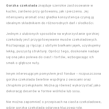
Gorzka czekolada
znajduje szerokie zastosowanie w
kuchni, zarówno przy gotowaniu, jak i pieczeniu. Jej
intensywny aromat oraz gładka konsystencja czynią ją
idealnym składnikiem do różnorodnych dań i słodkości.
Jednym z ulubionych sposobów na wykorzystanie gorzkiej
czekolady jest przygotowywanie musów czekoladowych.
Roztapiając ją i łącząc z ubitymi białkami jajek, uzyskujemy
lekką, puszystą strukturę. Oprócz tego, doskonale nadaje
się ona jako polewa do ciast i tortów, wzbogacając ich
smak o głębsze nuty.
Innym interesującym pomysłem jest fondue – rozpuszczona
gorzka czekolada świetnie współgra z owocami oraz
chrupkimi przekąskami. Można ją również wykorzystać jako
dekorację deserów w formie wiórków lub sosu.
Nie można zapomnieć o przepisach na ciasta czekoladowe,
gdzie gorzka czekolada odgrywa kluczową rolę.