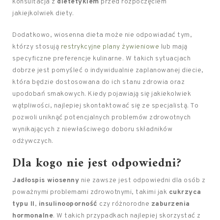
konsultacja z
dietetykiem
przed rozpoczęciem
jakiejkolwiek diety.
Dodatkowo, wiosenna dieta może nie odpowiadać tym,
którzy stosują
restrykcyjne plany żywieniowe
lub mają
specyficzne preferencje kulinarne. W takich sytuacjach
dobrze jest pomyśleć o indywidualnie zaplanowanej diecie,
która będzie dostosowana do ich stanu zdrowia oraz
upodobań smakowych. Kiedy pojawiają się jakiekolwiek
wątpliwości, najlepiej skontaktować się ze specjalistą. To
pozwoli uniknąć potencjalnych problemów zdrowotnych
wynikających z niewłaściwego doboru składników
odżywczych.
Dla kogo nie jest odpowiedni?
Jadłospis wiosenny
nie zawsze jest odpowiedni dla osób z
poważnymi problemami zdrowotnymi, takimi jak
cukrzyca
typu II
,
insulinooporność
czy różnorodne
zaburzenia
hormonalne
. W takich przypadkach najlepiej skorzystać z