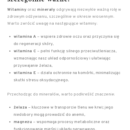
Witaminy
oraz
minerały
odgrywają niezwykle ważną rolę w
zdrowym odżywianiu, szczególnie w okresie wiosennym.
Warto zwrócić uwagę na następujące witaminy:
witamina A
– wspiera zdrowie oczu oraz przyczynia się
do regeneracji skóry,
witamina C
– pełni funkcję silnego przeciwutleniacza,
wzmacniając nasz układ odpornościowy i ułatwiając
przyswajanie żelaza,
witamina E
– działa ochronnie na komórki, minimalizując
skutki stresu oksydacyjnego.
Przechodząc do minerałów, warto podkreślić znaczenie:
żelaza
– kluczowe w transporcie tlenu we krwi; jego
niedobory mogą prowadzić do anemii,
magnezu
– wspomaga procesy metaboliczne oraz
funkcjonowanie mięśni i układu nerwowego,