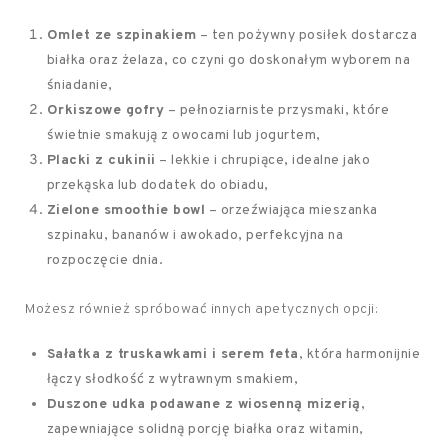
Omlet ze szpinakiem
– ten pożywny posiłek dostarcza
białka oraz żelaza, co czyni go doskonałym wyborem na
śniadanie,
Orkiszowe gofry
– pełnoziarniste przysmaki, które
świetnie smakują z owocami lub jogurtem,
Placki z cukinii
– lekkie i chrupiące, idealne jako
przekąska lub dodatek do obiadu,
Zielone smoothie bowl
– orzeźwiająca mieszanka
szpinaku, bananów i awokado, perfekcyjna na
rozpoczęcie dnia.
Możesz również spróbować innych apetycznych opcji:
Sałatka z truskawkami i serem feta
, która harmonijnie
łączy słodkość z wytrawnym smakiem,
Duszone udka podawane z wiosenną mizerią
,
zapewniające solidną porcję białka oraz witamin,