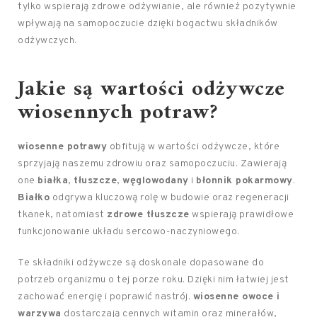
tylko wspierają zdrowe odżywianie, ale również pozytywnie
wpływają na samopoczucie dzięki bogactwu składników
odżywczych.
Jakie są wartości odżywcze
wiosennych potraw?
wiosenne potrawy
obfitują w wartości odżywcze, które
sprzyjają naszemu zdrowiu oraz samopoczuciu. Zawierają
one
białka
,
tłuszcze
,
węglowodany
i
błonnik pokarmowy
.
Białko
odgrywa kluczową rolę w budowie oraz regeneracji
tkanek, natomiast
zdrowe tłuszcze
wspierają prawidłowe
funkcjonowanie układu sercowo-naczyniowego.
Te składniki odżywcze są doskonale dopasowane do
potrzeb organizmu o tej porze roku. Dzięki nim łatwiej jest
zachować energię i poprawić nastrój.
wiosenne owoce i
warzywa
dostarczają cennych witamin oraz minerałów,