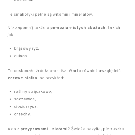
Te smakołyki pełne są witamin i minerałów.
Nie zapomnij także o
pełnoziarnistych zbożach
, takich
jak:
brązowy ryż,
quinoa.
To doskonałe źródła błonnika. Warto również uwzględnić
zdrowe białka
, na przykład:
rośliny strączkowe,
soczewica,
ciecierzyca,
orzechy.
A co z
przyprawami i ziołami
? Świeża bazylia, pietruszka