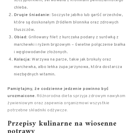
szczypiorkiem, serwowana z kromkami pełnoziarnistego
chleba.
Drugie śniadanie
: Soczyste jabłko lub garść orzechów,
które są doskonałym źródłem błonnika oraz zdrowych
tłuszczów.
Obiad
: Grillowany filet z kurczaka podany z surówką z
marchewki i ryżem brązowym – świetne połączenie białka
i węglowodanów złożonych.
Kolacja
: Warzywa na parze, takie jak brokuły oraz
marchewka, albo lekka zupa jarzynowa, która dostarcza
niezbędnych witamin.
Pamiętajmy, że codzienne jedzenie powinno być
urozmaicone.
Różnorodna dieta sprzyja zdrowym nawykom
żywieniowym oraz zapewnia organizmowi wszystkie
potrzebne składniki odżywcze.
Przepisy kulinarne na wiosenne
potrawy