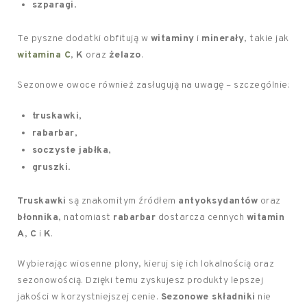
szparagi
.
Te pyszne dodatki obfitują w
witaminy
i
minerały
, takie jak
witamina C
,
K
oraz
żelazo
.
Sezonowe owoce również zasługują na uwagę – szczególnie:
truskawki
,
rabarbar
,
soczyste jabłka
,
gruszki
.
Truskawki
są znakomitym źródłem
antyoksydantów
oraz
błonnika
, natomiast
rabarbar
dostarcza cennych
witamin
A
,
C
i
K
.
Wybierając wiosenne plony, kieruj się ich lokalnością oraz
sezonowością. Dzięki temu zyskujesz produkty lepszej
jakości w korzystniejszej cenie.
Sezonowe składniki
nie