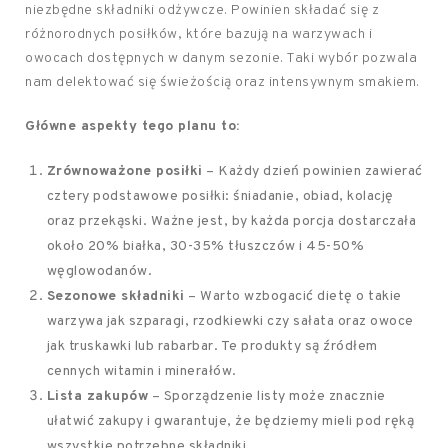
niezbędne składniki odżywcze. Powinien składać się z
różnorodnych posiłków, które bazują na warzywach i
owocach dostępnych w danym sezonie. Taki wybór pozwala
nam delektować się świeżością oraz intensywnym smakiem.
Główne aspekty tego planu to:
Zrównoważone posiłki
– Każdy dzień powinien zawierać
cztery podstawowe posiłki: śniadanie, obiad, kolację
oraz przekąski. Ważne jest, by każda porcja dostarczała
około 20% białka, 30-35% tłuszczów i 45-50%
węglowodanów.
Sezonowe składniki
– Warto wzbogacić dietę o takie
warzywa jak szparagi, rzodkiewki czy sałata oraz owoce
jak truskawki lub rabarbar. Te produkty są źródłem
cennych witamin i minerałów.
Lista zakupów
– Sporządzenie listy może znacznie
ułatwić zakupy i gwarantuje, że będziemy mieli pod ręką
wszystkie potrzebne składniki.