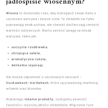
jadłospisie wiosennym?
Wiosna
to doskonały czas, aby wzbogacić swoje menu o
sezonowe warzywa i świeże zioła. Te składniki nie tylko
poprawiają smak potraw, ale również dostarczają cennych
wartości odżywczych. Warto zwrócić uwagę na młode
warzywa, takie jak:
soczysta rzodkiewka
,
chrupiąca sałata
,
aromatyczna rukola
,
delikatne szparagi
.
Nie można zapomnieć o sezonowych owocach –
truskawkach
i
borówkach
, które są prawdziwą skarbnicą
witamin oraz błonnika.
Wybierając
lokalne produkty
, zyskujemy pewność
świeżości i wyższej jakości składników. Włączenie tych