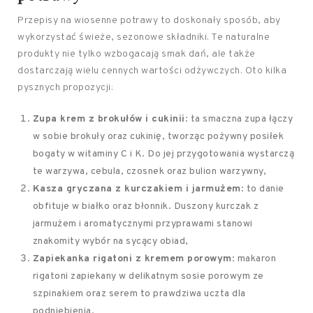
Przepisy na wiosenne potrawy to doskonały sposób, aby
wykorzystać świeże, sezonowe składniki. Te naturalne
produkty nie tylko wzbogacają smak dań, ale także
dostarczają wielu cennych wartości odżywczych. Oto kilka
pysznych propozycji:
Zupa krem z brokułów i cukinii
: ta smaczna zupa łączy
w sobie brokuły oraz cukinię, tworząc pożywny posiłek
bogaty w witaminy C i K. Do jej przygotowania wystarczą
te warzywa, cebula, czosnek oraz bulion warzywny,
Kasza gryczana z kurczakiem i jarmużem
: to danie
obfituje w białko oraz błonnik. Duszony kurczak z
jarmużem i aromatycznymi przyprawami stanowi
znakomity wybór na sycący obiad,
Zapiekanka rigatoni z kremem porowym
: makaron
rigatoni zapiekany w delikatnym sosie porowym ze
szpinakiem oraz serem to prawdziwa uczta dla
podniebienia,