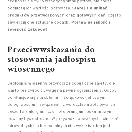
czy koper nie tylko wzbogacą smak potraw, ale także
podniosą ich wartości odżywcze.
Staraj się unikać
produktów przetworzonych oraz gotowych dań
; często
zawierają one sztuczne dodatki.
Postaw na jakość i
świeżość zakupów!
Przeciwwskazania do
stosowania jadłospisu
wiosennego
Jadłospis wiosenny
przynosi ze sobą liczne zalety, ale
warto też zwrócić uwagę na pewne ograniczenia. Osoby
borykające się z problemami żołądkowo-jelitowymi,
dolegliwościami związanymi z woreczkiem żółciowym, a
także te z alergiami czy nietolerancjami pokarmowymi
powinny być ostrożne. W przypadku poważnych schorzeń
zdrowotnych lub hormonalnych niezwykle istotna jest