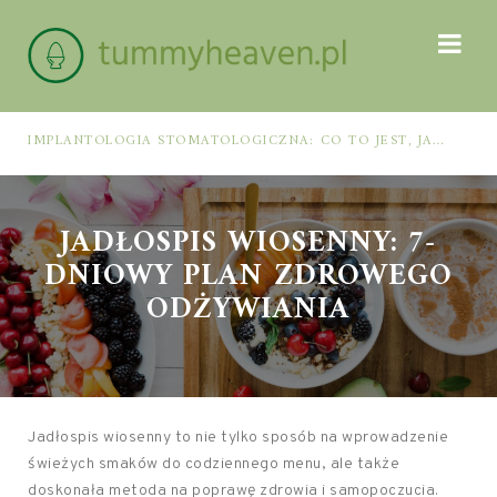
IMPLANTOLOGIA STOMATOLOGICZNA: CO TO JEST, JAK WYGLĄDA PROCES IMPLANTACJI I GOJENIA ORAZ DLA KOGO MA ZASTOSOWANIE
JADŁOSPIS WIOSENNY: 7-
DNIOWY PLAN ZDROWEGO
ODŻYWIANIA
Jadłospis wiosenny to nie tylko sposób na wprowadzenie
świeżych smaków do codziennego menu, ale także
doskonała metoda na poprawę zdrowia i samopoczucia.