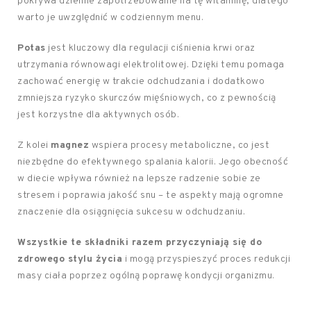
pokrywa dzienne zapotrzebowanie na tę witaminę, dlatego
warto je uwzględnić w codziennym menu.
Potas
jest kluczowy dla regulacji ciśnienia krwi oraz
utrzymania równowagi elektrolitowej. Dzięki temu pomaga
zachować energię w trakcie odchudzania i dodatkowo
zmniejsza ryzyko skurczów mięśniowych, co z pewnością
jest korzystne dla aktywnych osób.
Z kolei
magnez
wspiera procesy metaboliczne, co jest
niezbędne do efektywnego spalania kalorii. Jego obecność
w diecie wpływa również na lepsze radzenie sobie ze
stresem i poprawia jakość snu – te aspekty mają ogromne
znaczenie dla osiągnięcia sukcesu w odchudzaniu.
Wszystkie te składniki razem przyczyniają się do
zdrowego stylu życia
i mogą przyspieszyć proces redukcji
masy ciała poprzez ogólną poprawę kondycji organizmu.