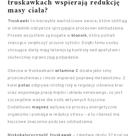
truskawkach wspierają redukcję
masy ciała?
Truskawki
to niezwykle wartościowe owoce, które obfitują
w składniki odżywcze sprzyjające procesowi odchudzania.
Przede wszystkim są bogate w
błonnik
, który potrafi
znacząco zwiększyć uczucie sytości. Dzięki temu osoby
stosujące dietę mają łatwiejszą kontrolę nad apetytem i
skuteczniej ograniczają podjadanie.
Obecna w truskawkach
witamina C
działa jako silny
przeciwutleniacz i może wspierać poprawę metabolizmu. Z
kolei
potas
odgrywa istotną rolę w regulacji ciśnienia krwi
oraz wspomaga pracę mięśni i układu nerwowego, co jest
szczególnie ważne dla osób aktywnych fizycznie.
Dodatkowo
magnez
wpływa na procesy energetyczne
organizmu i pomaga w redukcji stresu – a to również ma
kluczowe znaczenie podczas odchudzania.
Niskokaloryczność truskawek
– zaledwie około 32 kcal na