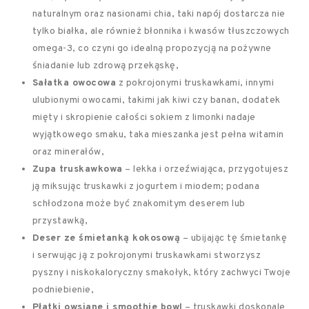
naturalnym oraz nasionami chia, taki napój dostarcza nie
tylko białka, ale również błonnika i kwasów tłuszczowych
omega-3, co czyni go idealną propozycją na pożywne
śniadanie lub zdrową przekąskę,
Sałatka owocowa
z pokrojonymi truskawkami, innymi
ulubionymi owocami, takimi jak kiwi czy banan, dodatek
mięty i skropienie całości sokiem z limonki nadaje
wyjątkowego smaku, taka mieszanka jest pełna witamin
oraz minerałów,
Zupa truskawkowa
– lekka i orzeźwiająca, przygotujesz
ją miksując truskawki z jogurtem i miodem; podana
schłodzona może być znakomitym deserem lub
przystawką,
Deser ze śmietanką kokosową
– ubijając tę śmietankę
i serwując ją z pokrojonymi truskawkami stworzysz
pyszny i niskokaloryczny smakołyk, który zachwyci Twoje
podniebienie,
Płatki owsiane i smoothie bowl
– truskawki doskonale