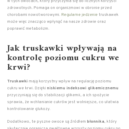
w tych owocach, który przyczynia się do licznych korzyści
zdrowotnych. Pomaga on organizmowi w obronie przed
chorobami nowotworowymi.
Regularne jedzenie
truskawek
może więc znacząco wpłynąć na nasze zdrowie oraz
poprawić metabolizm.
Jak truskawki wpływają na
kontrolę poziomu cukru we
krwi?
Truskawki
mają korzystny wpływ na regulację poziomu
cukru we krwi. Dzięki
niskiemu indeksowi glikemicznemu
przyczyniają się do stabilizacji glikemii, a ich spożycie
sprawia, że wchłanianie cukrów jest wolniejsze, co ułatwia
kontrolowanie glukozy.
Dodatkowo, te pyszne owoce są źródłem
błonnika
, który
skutecznie ogranicza gwałtowne wzrosty poziomu cukru po