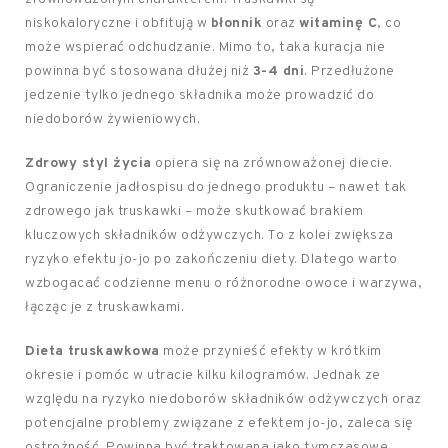
niskokaloryczne i obfitują w
błonnik
oraz
witaminę C
, co
może wspierać odchudzanie. Mimo to, taka kuracja nie
powinna być stosowana dłużej niż
3-4 dni
. Przedłużone
jedzenie tylko jednego składnika może prowadzić do
niedoborów żywieniowych.
Zdrowy styl życia
opiera się na zrównoważonej diecie.
Ograniczenie jadłospisu do jednego produktu – nawet tak
zdrowego jak truskawki – może skutkować brakiem
kluczowych składników odżywczych. To z kolei zwiększa
ryzyko efektu jo-jo po zakończeniu diety. Dlatego warto
wzbogacać codzienne menu o różnorodne owoce i warzywa,
łącząc je z truskawkami.
Dieta truskawkowa
może przynieść efekty w krótkim
okresie i pomóc w utracie kilku kilogramów. Jednak ze
względu na ryzyko niedoborów składników odżywczych oraz
potencjalne problemy związane z efektem jo-jo, zaleca się
ostrożność. Powinna być traktowana jako tymczasowe