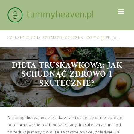
IMPLANTOLOGIA STOMATOLOGICZNA: CO TO JEST, JAK WYGLĄDA PROCES IMPLANTACJI I GOJENIA ORAZ DLA KOGO MA ZASTOSOWANIE
DIETA TRUSKAWKOWA: JAK
SCHUDNĄĆ ZDROWO I
SKUTECZNIE?
Dieta odchudzająca z truskawkami staje się coraz bardziej
popularna wśród osób poszukujących skutecznych metod
na redukcję masy ciała. Te soczyste owoce, zaledwie 28