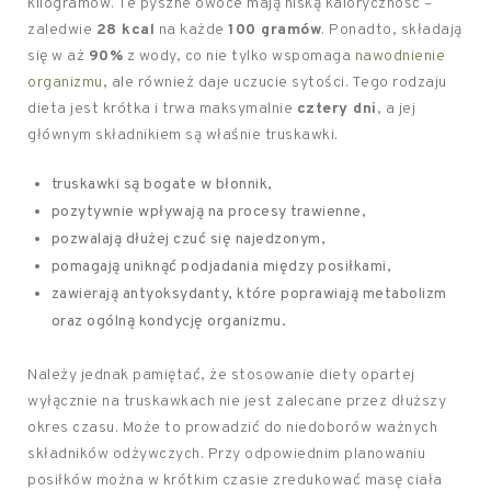
kilogramów. Te pyszne owoce mają niską kaloryczność –
zaledwie
28 kcal
na każde
100 gramów
. Ponadto, składają
się w aż
90%
z wody, co nie tylko wspomaga
nawodnienie
organizmu
, ale również daje uczucie sytości. Tego rodzaju
dieta jest krótka i trwa maksymalnie
cztery dni
, a jej
głównym składnikiem są właśnie truskawki.
truskawki są bogate w błonnik,
pozytywnie wpływają na procesy trawienne,
pozwalają dłużej czuć się najedzonym,
pomagają uniknąć podjadania między posiłkami,
zawierają antyoksydanty, które poprawiają metabolizm
oraz ogólną kondycję organizmu.
Należy jednak pamiętać, że stosowanie diety opartej
wyłącznie na truskawkach nie jest zalecane przez dłuższy
okres czasu. Może to prowadzić do niedoborów ważnych
składników odżywczych. Przy odpowiednim planowaniu
posiłków można w krótkim czasie zredukować masę ciała