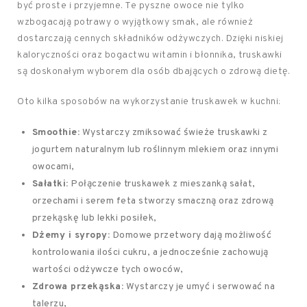
być proste i przyjemne. Te pyszne owoce nie tylko
wzbogacają potrawy o wyjątkowy smak, ale również
dostarczają cennych składników odżywczych. Dzięki niskiej
kaloryczności oraz bogactwu witamin i błonnika, truskawki
są doskonałym wyborem dla osób dbających o zdrową dietę.
Oto kilka sposobów na wykorzystanie truskawek w kuchni:
Smoothie:
Wystarczy zmiksować świeże truskawki z
jogurtem naturalnym lub roślinnym mlekiem oraz innymi
owocami,
Sałatki:
Połączenie truskawek z mieszanką sałat,
orzechami i serem feta stworzy smaczną oraz zdrową
przekąskę lub lekki posiłek,
Dżemy i syropy:
Domowe przetwory dają możliwość
kontrolowania ilości cukru, a jednocześnie zachowują
wartości odżywcze tych owoców,
Zdrowa przekąska:
Wystarczy je umyć i serwować na
talerzu,