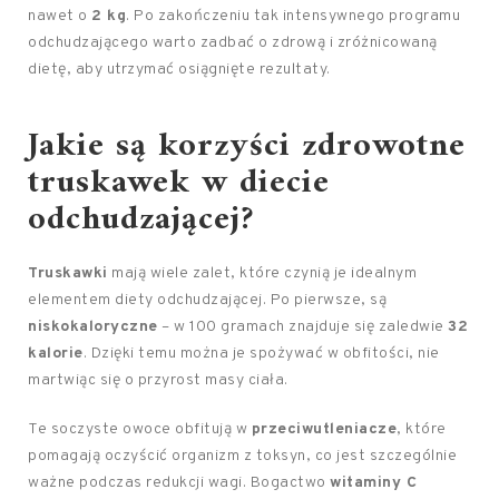
nawet o
2 kg
. Po zakończeniu tak intensywnego programu
odchudzającego warto zadbać o zdrową i zróżnicowaną
dietę, aby utrzymać osiągnięte rezultaty.
Jakie są korzyści zdrowotne
truskawek w diecie
odchudzającej?
Truskawki
mają wiele zalet, które czynią je idealnym
elementem diety odchudzającej. Po pierwsze, są
niskokaloryczne
– w 100 gramach znajduje się zaledwie
32
kalorie
. Dzięki temu można je spożywać w obfitości, nie
martwiąc się o przyrost masy ciała.
Te soczyste owoce obfitują w
przeciwutleniacze
, które
pomagają oczyścić organizm z toksyn, co jest szczególnie
ważne podczas redukcji wagi. Bogactwo
witaminy C