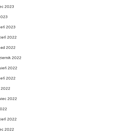
ec 2023
2023
zeń 2023
zień 2022
opad 2022
ziernik 2022
sień 2022
pień 2022
c 2022
wiec 2022
2022
cień 2022
ec 2022