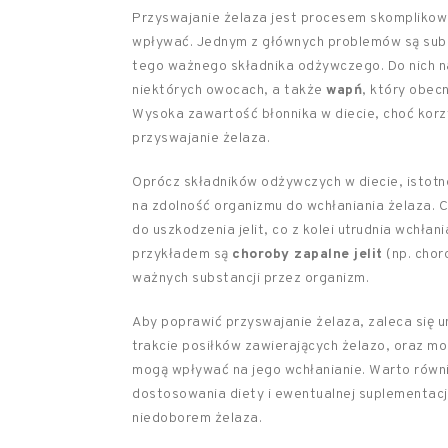
Przyswajanie żelaza jest procesem skomplikow
wpływać. Jednym z głównych problemów są sub
tego ważnego składnika odżywczego. Do nich 
niektórych owocach, a także
wapń
, który obec
Wysoka zawartość błonnika w diecie, choć korzy
przyswajanie żelaza.
Oprócz składników odżywczych w diecie, istot
na zdolność organizmu do wchłaniania żelaza. Ce
do uszkodzenia jelit, co z kolei utrudnia wchła
przykładem są
choroby zapalne jelit
(np. chor
ważnych substancji przez organizm.
Aby poprawić przyswajanie żelaza, zaleca się 
trakcie posiłków zawierających żelazo, oraz m
mogą wpływać na jego wchłanianie. Warto równi
dostosowania diety i ewentualnej suplementac
niedoborem żelaza.