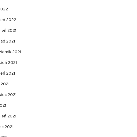
2022
zeń 2022
zień 2021
pad 2021
iernik 2021
sień 2021
ień 2021
c 2021
wiec 2021
2021
cień 2021
ec 2021