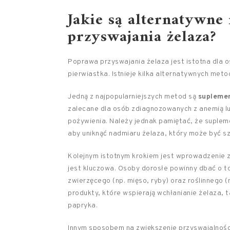
Jakie są alternatywn
przyswajania żelaza?
Poprawa przyswajania żelaza jest istotna dla 
pierwiastka. Istnieje kilka alternatywnych met
Jedną z najpopularniejszych metod są
suplemen
zalecane dla osób zdiagnozowanych z anemią lu
pożywienia. Należy jednak pamiętać, że suplem
aby uniknąć nadmiaru żelaza, który może być sz
Kolejnym istotnym krokiem jest wprowadzenie 
jest kluczowa. Osoby dorosłe powinny dbać o to
zwierzęcego (np. mięso, ryby) oraz roślinnego 
produkty, które wspierają wchłanianie żelaza, 
papryka.
Innym sposobem na zwiększenie przyswajalnośc