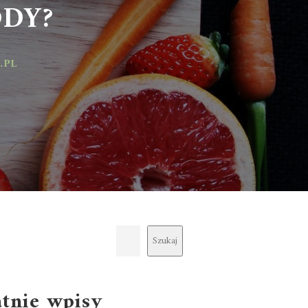
Y?
Szukaj
atnie wpisy