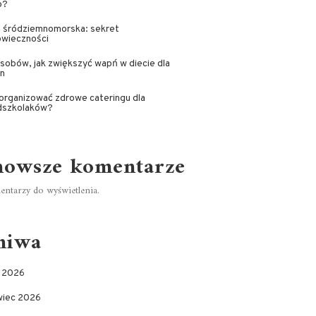
o?
a śródziemnomorska: sekret
owieczności
sobów, jak zwiększyć wapń w diecie dla
n
organizować zdrowe cateringu dla
dszkolaków?
nowsze komentarze
ntarzy do wyświetlenia.
hiwa
c 2026
wiec 2026