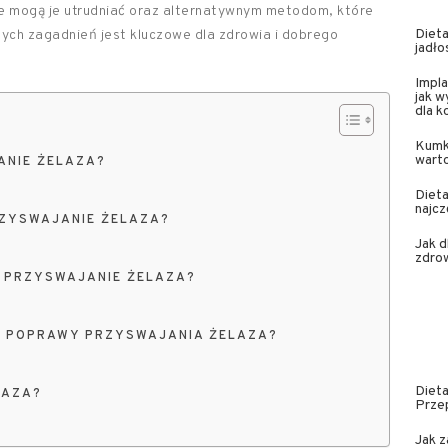
re mogą je utrudniać oraz alternatywnym metodom, które
Dieta
ych zagadnień jest kluczowe dla zdrowia i dobrego
jadło
Impla
jak w
dla 
Kumk
wart
ANIE ŻELAZA?
Dieta
najcz
RZYSWAJANIE ŻELAZA?
Jak 
zdrow
Ć PRZYSWAJANIE ŻELAZA?
Y POPRAWY PRZYSWAJANIA ŻELAZA?
Dieta
LAZA?
Prze
Jak z