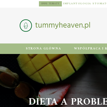
DIETA DLA MĘŻCZYZN Z NADWAGĄ: ZASADY, JADŁOSPIS I AKTYWNOŚĆ FIZYCZNA
INNE TEMATY
STRONA GŁÓWNA
WSPÓŁPRACA I 
DIETA A PROBLE