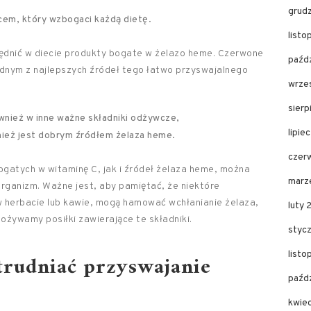
grud
cem, który wzbogaci każdą dietę.
list
lędnić w diecie produkty bogate w żelazo heme. Czerwone
paźd
 jednym z najlepszych źródeł tego łatwo przyswajalnego
wrze
sier
ównież w inne ważne składniki odżywcze,
lipie
nież jest dobrym źródłem żelaza heme.
czer
ogatych w witaminę C, jak i źródeł żelaza heme, można
marz
rganizm. Ważne jest, aby pamiętać, że niektóre
 herbacie lub kawie, mogą hamować wchłanianie żelaza,
luty
ożywamy posiłki zawierające te składniki.
styc
list
trudniać przyswajanie
paźd
kwie