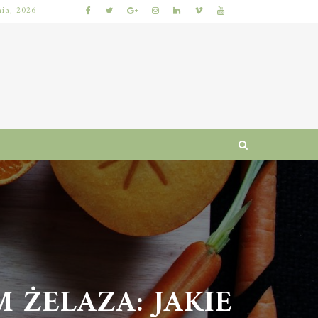
nia, 2026
KUMKWAT – ZDROWOTNE WŁAŚCIWOŚCI I WARTOŚCI ODŻYWCZE CYTRUSÓW
ŻELAZA: JAKIE