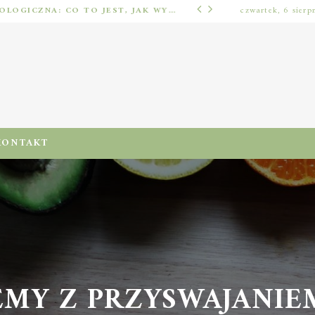
IMPLANTOLOGIA STOMATOLOGICZNA: CO TO JEST, JAK WYGLĄDA PROCES IMPLANTACJI I GOJENIA ORAZ DLA KOGO MA ZASTOSOWANIE
czwartek, 6 sierp
ODŻYWIENIA I DIETA
KONTAKT
MY Z PRZYSWAJANIEM 