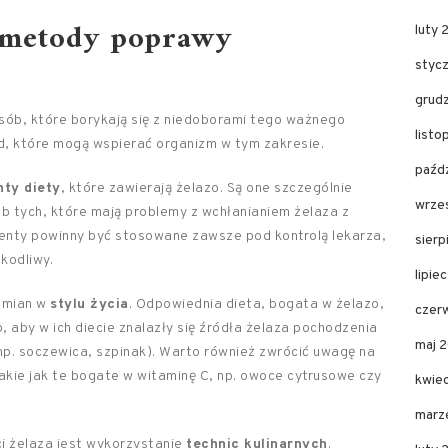
e metody poprawy
luty 
styc
grud
osób, które borykają się z niedoborami tego ważnego
listo
od, które mogą wspierać organizm w tym zakresie.
paźdz
ty diety
, które zawierają żelazo. Są one szczególnie
wrze
b tych, które mają problemy z wchłanianiem żelaza z
enty powinny być stosowane zawsze pod kontrolą lekarza,
sierp
kodliwy.
lipie
zmian w
stylu życia
. Odpowiednia dieta, bogata w żelazo,
czer
, aby w ich diecie znalazły się źródła żelaza pochodzenia
maj 
(np. soczewica, szpinak). Warto również zwrócić uwagę na
takie jak te bogate w witaminę C, np. owoce cytrusowe czy
kwie
marz
i żelaza jest wykorzystanie
technic kulinarnych
.