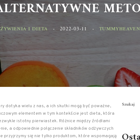
ALTERNATYWNE METOD
YWIENIA I DIETA
-
2022-03-11
-
TUMMYHEAVEN.PL
Szukaj
y dotyka wielu z nas, a ich skutki mogą być poważne,
luczowym elementem w tym kontekście jest dieta, która
ezwykle istotny pierwiastek. Różnice między źródłami
enie, a odpowiednie połączenie składników odżywczych
Ost
e przyjrzymy się nie tylko produktom, które wspomagają