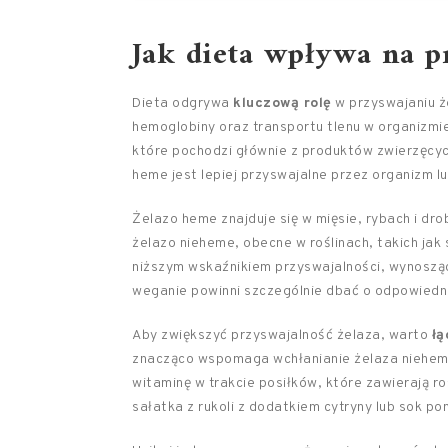
Jak dieta wpływa na p
Dieta odgrywa
kluczową rolę
w przyswajaniu że
hemoglobiny oraz transportu tlenu w organizmi
które pochodzi głównie z produktów zwierzęcy
heme jest lepiej przyswajalne przez organizm lu
Żelazo heme znajduje się w mięsie, rybach i dro
żelazo nieheme, obecne w roślinach, takich jak 
niższym wskaźnikiem przyswajalności, wynoszą
weganie powinni szczególnie dbać o odpowiedni
Aby zwiększyć przyswajalność żelaza, warto
łą
znacząco wspomaga wchłanianie żelaza niehem
witaminę w trakcie posiłków, które zawierają ro
sałatka z rukoli z dodatkiem cytryny lub sok 