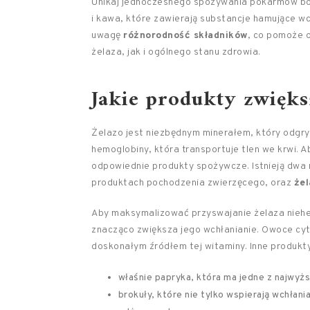
Unikaj jednoczesnego spożywania pokarmów bog
i kawa, które zawierają substancje hamujące wc
uwagę
różnorodność składników
, co pomoże o
żelaza, jak i ogólnego stanu zdrowia.
Jakie produkty zwięks
Żelazo jest niezbędnym minerałem, który odgry
hemoglobiny, która transportuje tlen we krwi. 
odpowiednie produkty spożywcze. Istnieją dwa 
produktach pochodzenia zwierzęcego, oraz
że
Aby maksymalizować przyswajanie żelaza niehem
znacząco zwiększa jego wchłanianie. Owoce cytr
doskonałym źródłem tej witaminy. Inne produkt
właśnie papryka, która ma jedne z najwyżs
brokuły, które nie tylko wspierają wchłan