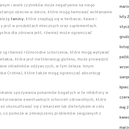
anym i wiele czynników może negatywnie na niego
marz
stancje obecne w diecie, które mogą hamować wchłanianie
luty 
należą
taniny
, które znajdują się w herbacie, kawie i
ny jest w produktach mlecznych oraz suplementach.
styc
stna dla zdrowia jelit, również może ograniczać
grud
list
ne są również różnorodne schorzenia, które mogą wpływać
paźd
liakia, która jest nietolerancją glutenu, może prowadzić
nianie składników odżywczych, w tym żelaza. Innym
wrze
oba Crohna), które także mogą ograniczać absorbcję
sier
lipie
unikanie spożywania pokarmów bogatych w te inhibitory w
czer
onitorowanie ewentualnych schorzeń zdrowotnych, które
eż skonsultować się z lekarzem lub dietetykiem w celu
maj 
ji, co pomoże w zmniejszeniu problemów związanych z
kwie
marz