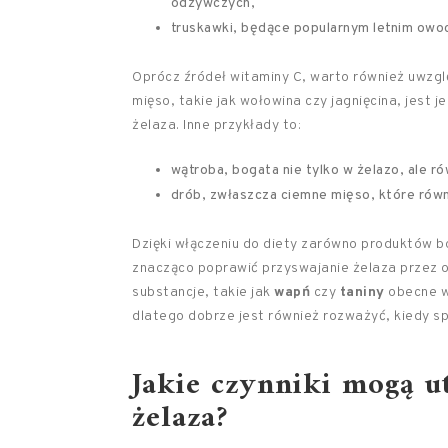
odżywczych,
truskawki, będące popularnym letnim owo
Oprócz źródeł witaminy C, warto również uwzg
mięso, takie jak wołowina czy jagnięcina, jest
żelaza. Inne przykłady to:
wątroba, bogata nie tylko w żelazo, ale r
drób, zwłaszcza ciemne mięso, które rów
Dzięki włączeniu do diety zarówno produktów b
znacząco poprawić przyswajanie żelaza przez o
substancje, takie jak
wapń
czy
taniny
obecne w
dlatego dobrze jest również rozważyć, kiedy sp
Jakie czynniki mogą u
żelaza?