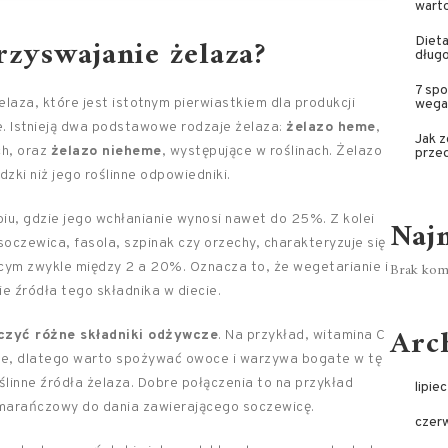
wart
rzyswajanie żelaza?
Diet
dług
7 spo
laza, które jest istotnym pierwiastkiem dla produkcji
wega
e. Istnieją dwa podstawowe rodzaje żelaza:
żelazo heme
,
Jak z
ch, oraz
żelazo nieheme
, występujące w roślinach. Żelazo
prze
dzki niż jego roślinne odpowiedniki.
biu, gdzie jego wchłanianie wynosi nawet do 25%. Z kolei
Naj
soczewica, fasola, szpinak czy orzechy, charakteryzuje się
Brak kome
cym zwykle między 2 a 20%. Oznacza to, że wegetarianie i
e źródła tego składnika w diecie.
Arc
czyć różne składniki odżywcze
. Na przykład, witamina C
e, dlatego warto spożywać owoce i warzywa bogate w tę
ślinne źródła żelaza. Dobre połączenia to na przykład
lipie
pomarańczowy do dania zawierającego soczewicę.
czer