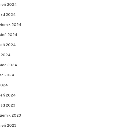
zień 2024
opad 2024
ziernik 2024
sień 2024
pień 2024
c 2024
wiec 2024
ec 2024
 2024
zeń 2024
opad 2023
ziernik 2023
cień 2023