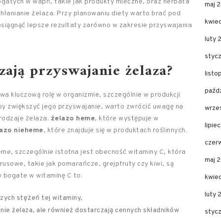
atych w wapń, takie jak produkty mleczne, oraz herbata
maj 
hłanianie żelaza. Przy planowaniu diety warto brać pod
kwie
siągnąć lepsze rezultaty zarówno w zakresie przyswajania
luty 
styc
zają przyswajanie żelaza?
list
paźd
wa kluczową rolę w organizmie, szczególnie w produkcji
Aby zwiększyć jego przyswajanie, warto zwrócić uwagę na
wrze
rodzaje żelaza:
żelazo heme
, które występuje w
lipie
lazo nieheme
, które znajduje się w produktach roślinnych.
czer
e, szczególnie istotna jest obecność witaminy C, która
maj 
usowe, takie jak pomarańcze, grejpfruty czy kiwi, są
y bogate w witaminę C to:
kwie
luty
zych stężeń tej witaminy,
ianie żelaza, ale również dostarczają cennych składników
styc