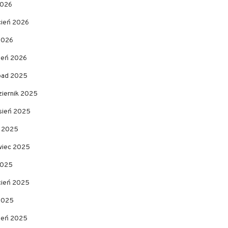
2026
cień 2026
2026
zeń 2026
opad 2025
ziernik 2025
sień 2025
c 2025
wiec 2025
2025
cień 2025
 2025
zeń 2025