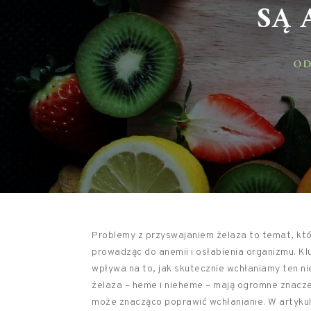
SĄ 
ODŻ
Problemy z przyswajaniem żelaza to temat, któr
prowadząc do anemii i osłabienia organizmu. K
wpływa na to, jak skutecznie wchłaniamy ten ni
żelaza – heme i nieheme – mają ogromne znacz
może znacząco poprawić wchłanianie. W artykul