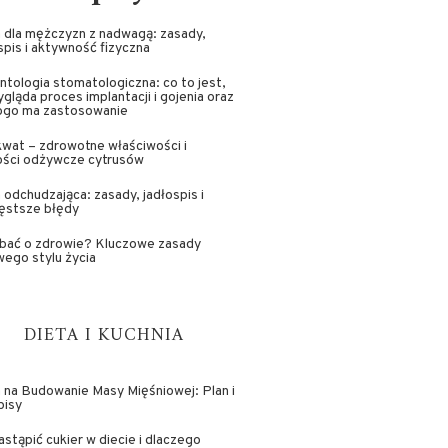
 dla mężczyzn z nadwagą: zasady,
spis i aktywność fizyczna
ntologia stomatologiczna: co to jest,
ygląda proces implantacji i gojenia oraz
kogo ma zastosowanie
wat – zdrowotne właściwości i
ości odżywcze cytrusów
 odchudzająca: zasady, jadłospis i
ęstsze błędy
dbać o zdrowie? Kluczowe zasady
ego stylu życia
DIETA I KUCHNIA
 na Budowanie Masy Mięśniowej: Plan i
pisy
astąpić cukier w diecie i dlaczego