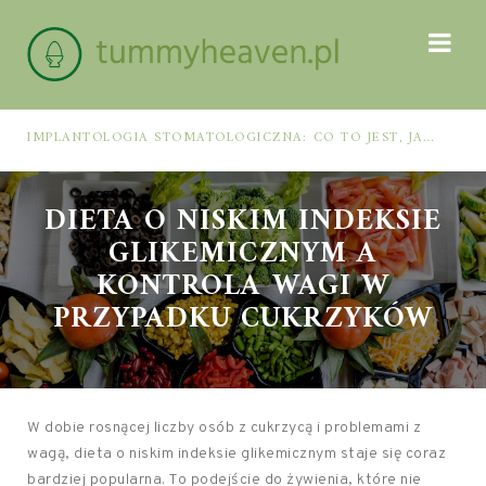
IMPLANTOLOGIA STOMATOLOGICZNA: CO TO JEST, JAK WYGLĄDA PROCES IMPLANTACJI I GOJENIA ORAZ DLA KOGO MA ZASTOSOWANIE
DIETA O NISKIM INDEKSIE
GLIKEMICZNYM A
KONTROLA WAGI W
PRZYPADKU CUKRZYKÓW
W dobie rosnącej liczby osób z cukrzycą i problemami z
wagą, dieta o niskim indeksie glikemicznym staje się coraz
bardziej popularna. To podejście do żywienia, które nie