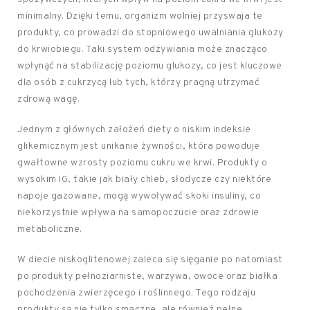
minimalny. Dzięki temu, organizm wolniej przyswaja te
produkty, co prowadzi do stopniowego uwalniania glukozy
do krwiobiegu. Taki system odżywiania może znacząco
wpłynąć na stabilizację poziomu glukozy, co jest kluczowe
dla osób z cukrzycą lub tych, którzy pragną utrzymać
zdrową wagę.
Jednym z głównych założeń diety o niskim indeksie
glikemicznym jest unikanie żywności, która powoduje
gwałtowne wzrosty poziomu cukru we krwi. Produkty o
wysokim IG, takie jak biały chleb, słodycze czy niektóre
napoje gazowane, mogą wywoływać skoki insuliny, co
niekorzystnie wpływa na samopoczucie oraz zdrowie
metaboliczne.
W diecie niskoglitenowej zaleca się sięganie po natomiast
po produkty pełnoziarniste, warzywa, owoce oraz białka
pochodzenia zwierzęcego i roślinnego. Tego rodzaju
produkty są nie tylko smaczne, ale również pełne