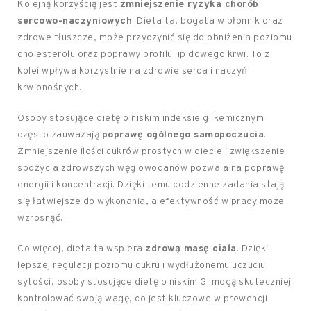
Kolejną korzyścią jest
zmniejszenie ryzyka chorób
sercowo-naczyniowych
. Dieta ta, bogata w błonnik oraz
zdrowe tłuszcze, może przyczynić się do obniżenia poziomu
cholesterolu oraz poprawy profilu lipidowego krwi. To z
kolei wpływa korzystnie na zdrowie serca i naczyń
krwionośnych.
Osoby stosujące dietę o niskim indeksie glikemicznym
często zauważają
poprawę ogólnego samopoczucia
.
Zmniejszenie ilości cukrów prostych w diecie i zwiększenie
spożycia zdrowszych węglowodanów pozwala na poprawę
energii i koncentracji. Dzięki temu codzienne zadania stają
się łatwiejsze do wykonania, a efektywność w pracy może
wzrosnąć.
Co więcej, dieta ta wspiera
zdrową masę ciała
. Dzięki
lepszej regulacji poziomu cukru i wydłużonemu uczuciu
sytości, osoby stosujące dietę o niskim GI mogą skuteczniej
kontrolować swoją wagę, co jest kluczowe w prewencji