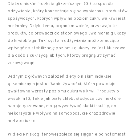
Dieta o niskim indeksie glikemicznym (GI) to sposób
odżywiania, który koncentruje się na wybieraniu produktów
spożywczych, których wpływ na poziom cukru we krwi jest
minimalny. Dzięki temu, organizm wolniej przyswaja te
produkty, co prowadzi do stopniowego uwalniania glukozy
do krwiobiegu. Taki system odżywiania może znacząco
wpłynąć na stabilizację poziomu glukozy, co jest kluczowe
dla osób z cukrzycą lub tych, którzy pragną utrzymać
zdrową wagę.
Jednym z głównych założeń diety o niskim indeksie
glikemicznym jest unikanie żywności, która powoduje
gwałtowne wzrosty poziomu cukru we krwi. Produkty o
wysokim IG, takie jak biały chleb, słodycze czy niektóre
napoje gazowane, mogą wywoływać skoki insuliny, co
niekorzystnie wpływa na samopoczucie oraz zdrowie
metaboliczne.
W diecie niskoglitenowej zaleca się sięganie po natomiast