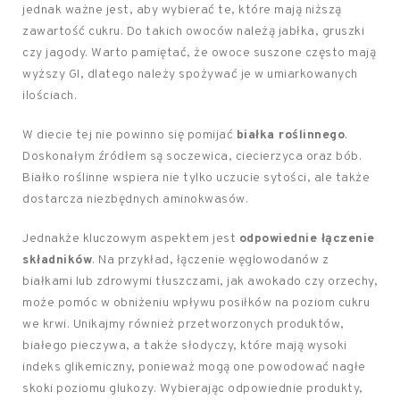
jednak ważne jest, aby wybierać te, które mają niższą
zawartość cukru. Do takich owoców należą jabłka, gruszki
czy jagody. Warto pamiętać, że owoce suszone często mają
wyższy GI, dlatego należy spożywać je w umiarkowanych
ilościach.
W diecie tej nie powinno się pomijać
białka roślinnego
.
Doskonałym źródłem są soczewica, ciecierzyca oraz bób.
Białko roślinne wspiera nie tylko uczucie sytości, ale także
dostarcza niezbędnych aminokwasów.
Jednakże kluczowym aspektem jest
odpowiednie łączenie
składników
. Na przykład, łączenie węglowodanów z
białkami lub zdrowymi tłuszczami, jak awokado czy orzechy,
może pomóc w obniżeniu wpływu posiłków na poziom cukru
we krwi. Unikajmy również przetworzonych produktów,
białego pieczywa, a także słodyczy, które mają wysoki
indeks glikemiczny, ponieważ mogą one powodować nagłe
skoki poziomu glukozy. Wybierając odpowiednie produkty,