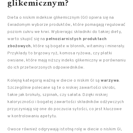
glikemicznym?
Dieta o niskim indeksie glikemicznym (GI) opiera się na
świadomym wyborze produktów, które pomagają regulować
poziom cukru we krwi. Wybierając składniki do takiej diety,
warto skupić się na
pełnoziarnistych produktach
zbożowych
, które są bogate w błonnik, witaminy i minerały.
Przykłady to brązowy ryż, komosa ryżowa, czy płatki
owsiane, które mają niższy indeks glikemiczny w porównaniu
do ich przetworzonych odpowiedników.
Kolejną kategorią ważną w diecie o niskim GI są
warzywa
.
Szczególnie polecane są te o niskiej zawartości skrobi,
takie jak brokuły, szpinak, czy sałata. Dzięki niskiej
kaloryczności i bogatej zawartości składników odżywczych
przyczyniają się one do poczucia sytości, co jest kluczowe
w kontrolowaniu apetytu.
Owoce również odgrywają istotną rolę w diecie o niskim GI,