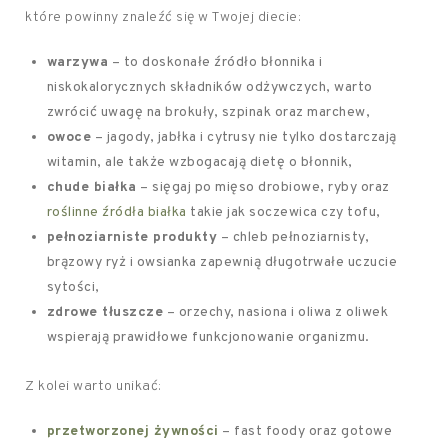
które powinny znaleźć się w Twojej diecie:
warzywa
– to doskonałe źródło błonnika i
niskokalorycznych składników odżywczych, warto
zwrócić uwagę na brokuły, szpinak oraz marchew,
owoce
– jagody, jabłka i cytrusy nie tylko dostarczają
witamin, ale także wzbogacają dietę o błonnik,
chude białka
– sięgaj po mięso drobiowe, ryby oraz
roślinne źródła białka
takie jak soczewica czy tofu,
pełnoziarniste produkty
– chleb pełnoziarnisty,
brązowy ryż i owsianka zapewnią długotrwałe uczucie
sytości,
zdrowe tłuszcze
– orzechy, nasiona i oliwa z oliwek
wspierają prawidłowe funkcjonowanie organizmu.
Z kolei warto unikać:
przetworzonej żywności
– fast foody oraz gotowe