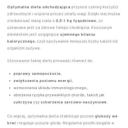
Optymalna dieta odchudzająca
przynosi szereg korzyści
zdrowotnych i wspiera proces utraty wagi. Dzięki niej można
zredukować masę ciała o
0,5-1 kg tygodniowo
, co
uznawane jest za zdrowe tempo chudnięcia. Kluczowym
elementem jest osiągnięcie
ujemnego bilansu
kalorycznego
, czyli spożywanie mniejszej liczby kalorii niż
organizm zużywa.
Stosowanie takiej diety prowadzi również do:
poprawy samopoczucia
,
zwiększenia poziomu energii
,
wzmocnienia układu immunologicznego,
obniżenia ryzyka przewlekłych chorób, takich jak
cukrzyca
czy
schorzenia sercowo-naczyniowe
.
Co więcej, optymalna dieta stabilizuje poziom
glukozy we
krwi
i reguluje uczucie głodu. Regularne posiłki bogate w