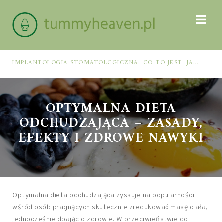
IMPLANTOLOGIA STOMATOLOGICZNA: CO TO JEST, JAK WYGLĄDA PROCES IMPLANTACJI I GOJENIA ORAZ DLA KOGO MA ZASTOSOWANIE
OPTYMALNA DIETA
ODCHUDZAJĄCA – ZASADY,
EFEKTY I ZDROWE NAWYKI
Optymalna dieta odchudzająca zyskuje na popularności
wśród osób pragnących skutecznie zredukować masę ciała,
jednocześnie dbając o zdrowie. W przeciwieństwie do