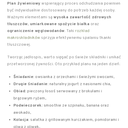
Plan żywieniowy
wspierający proces odchudzania powinien
być indywidualnie dostosowany do potrzeb każdej osoby.
Ważnymi elementami są
wysoka zawartość zdrowych
tłuszczów
,
umiarkowane spożycie białka
oraz
ograniczenie węglowodanów
. Taki
rozkład
makroskładników
sprzyja efektywnemu spalaniu tkanki
tłuszczowej.
Tworząc jadłospis, warto sięgać po świeże składniki i unikać
przetworzonej żywności. Oto przykład planu na jeden dzień:
Śniadanie:
owsianka z orzechami i świeżymi owocami,
Drugie śniadanie:
naturalny jogurt z nasionami chia,
Obiad:
pieczony łosoś serwowany z brokułami i
brązowym ryżem,
Podwieczorek:
smoothie ze szpinaku, banana oraz
awokado,
Kolacja:
sałatka z grillowanym kurczakiem, pomidorami i
oliwą z oliwek.