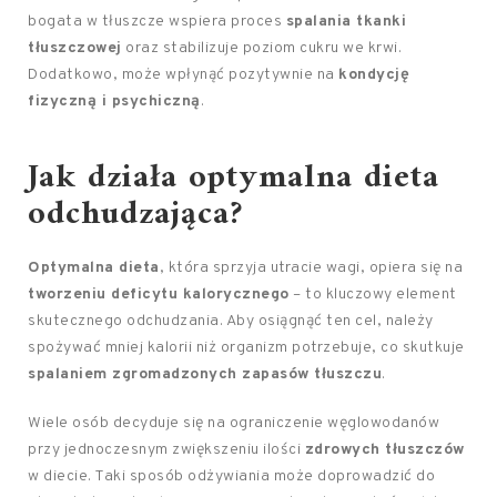
bogata w tłuszcze wspiera proces
spalania tkanki
tłuszczowej
oraz stabilizuje poziom cukru we krwi.
Dodatkowo, może wpłynąć pozytywnie na
kondycję
fizyczną i psychiczną
.
Jak działa optymalna dieta
odchudzająca?
Optymalna dieta
, która sprzyja utracie wagi, opiera się na
tworzeniu deficytu kalorycznego
– to kluczowy element
skutecznego odchudzania. Aby osiągnąć ten cel, należy
spożywać mniej kalorii niż organizm potrzebuje, co skutkuje
spalaniem zgromadzonych zapasów tłuszczu
.
Wiele osób decyduje się na ograniczenie węglowodanów
przy jednoczesnym zwiększeniu ilości
zdrowych tłuszczów
w diecie. Taki sposób odżywiania może doprowadzić do