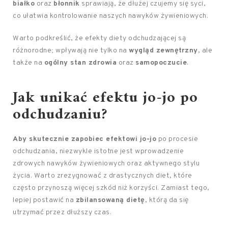
białko
oraz
błonnik
sprawiają, że dłużej czujemy się syci,
co ułatwia kontrolowanie naszych nawyków żywieniowych.
Warto podkreślić, że efekty diety odchudzającej są
różnorodne; wpływają nie tylko na
wygląd zewnętrzny
, ale
także na
ogólny stan zdrowia
oraz
samopoczucie
.
Jak unikać efektu jo-jo po
odchudzaniu?
Aby skutecznie zapobiec efektowi jo-jo
po procesie
odchudzania, niezwykle istotne jest wprowadzenie
zdrowych nawyków żywieniowych oraz aktywnego stylu
życia. Warto zrezygnować z drastycznych diet, które
często przynoszą więcej szkód niż korzyści. Zamiast tego,
lepiej postawić na
zbilansowaną dietę
, którą da się
utrzymać przez dłuższy czas.