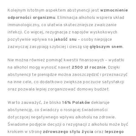
Kolejnym istotnym aspektem abstynencji jest
wzmocnienie
odporności organizmu
. Eliminacja alkoholu wspiera układ
immunologiczny, co ułatwia skuteczniejsze zwalczanie
infekcji. Co więcej, rezygnacja z napojów wyskokowych
pozytywnie wpływa na
jakość snu
– osoby niepijące
zazwyczaj zasypiają szybciej i cieszą się
głębszym snem
.
Nie można również pominąć kwestii finansowych – wydatki
na alkohol mogą wynosić nawet
2500 zł rocznie
. Dzięki
abstynencji te pieniądze można zaoszczędzić i przeznaczyć
na inne cele, co dodatkowo zwiększa poczucie satysfakcji
oraz pozwala lepiej zorganizować domowy budżet.
Warto zauważyć, że blisko
16% Polaków
deklaruje
abstynencję, co świadczy o rosnącej świadomości
dotyczącej negatywnego wpływu alkoholu na zdrowie.
Świadome podjęcie decyzji o rezygnacji z alkoholu może być
krokiem w stronę
zdrowszego stylu życia
oraz
lepszego