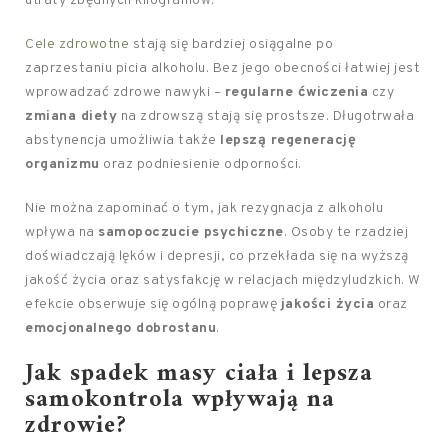
utraty zbędnych kilogramów.
Cele zdrowotne
stają się bardziej osiągalne po
zaprzestaniu picia alkoholu. Bez jego obecności łatwiej jest
wprowadzać zdrowe nawyki –
regularne ćwiczenia
czy
zmiana diety
na zdrowszą stają się prostsze. Długotrwała
abstynencja umożliwia także
lepszą regenerację
organizmu
oraz podniesienie odporności.
Nie można zapominać o tym, jak rezygnacja z alkoholu
wpływa na
samopoczucie psychiczne
. Osoby te rzadziej
doświadczają lęków i depresji, co przekłada się na wyższą
jakość życia oraz satysfakcję w relacjach międzyludzkich. W
efekcie obserwuje się ogólną poprawę
jakości życia
oraz
emocjonalnego dobrostanu
.
Jak spadek masy ciała i lepsza
samokontrola wpływają na
zdrowie?