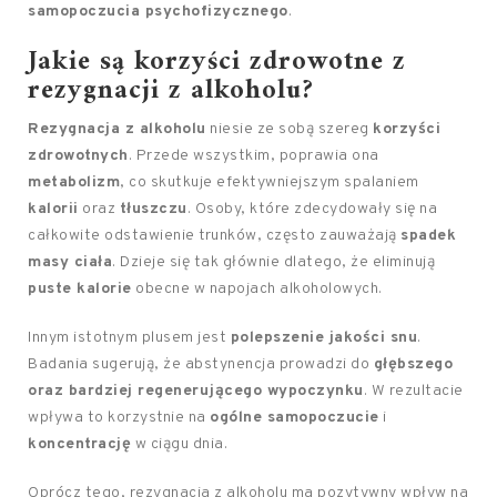
samopoczucia psychofizycznego
.
Jakie są korzyści zdrowotne z
rezygnacji z alkoholu?
Rezygnacja z alkoholu
niesie ze sobą szereg
korzyści
zdrowotnych
. Przede wszystkim, poprawia ona
metabolizm
, co skutkuje efektywniejszym spalaniem
kalorii
oraz
tłuszczu
. Osoby, które zdecydowały się na
całkowite odstawienie trunków, często zauważają
spadek
masy ciała
. Dzieje się tak głównie dlatego, że eliminują
puste kalorie
obecne w napojach alkoholowych.
Innym istotnym plusem jest
polepszenie jakości snu
.
Badania sugerują, że abstynencja prowadzi do
głębszego
oraz bardziej regenerującego wypoczynku
. W rezultacie
wpływa to korzystnie na
ogólne samopoczucie
i
koncentrację
w ciągu dnia.
Oprócz tego, rezygnacja z alkoholu ma pozytywny wpływ na