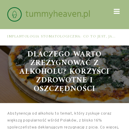
IMPLANTOLOGIA STOMATOLOGICZNA: CO TO JEST, JAK WYGLĄDA PROCES IMPLANTACJI I GOJENIA ORAZ DLA KOGO MA ZASTOSOWANIE
DLACZEGO WARTO
ZREZYGNOWAĆ Z
ALKOHOLU? KORZYŚCI
ZDROWOTNE I
OSZCZĘDNOŚCI
Abstynencja od alkoholu to temat, który zyskuje coraz
większą popularność wśród Polaków, z blisko 16%
społeczeństwa deklarującym rezygnację z picia. Co więcej,