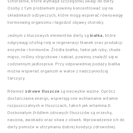
schorzenie, które wymaga szczególnej uwagi do diety.
Osoby z tym problemem powinny koncentrować się na
składnikach odżywczych, które mogą wspierać równowagę
hormonalną organizmu i łagodzić objawy choroby.
Jednym z kluczowych elementów diety są
białka
, które
odgrywają istotną rolę w regeneracji tkanek oraz produkcji
enzymów i hormonów. Źródła białka, takie jak ryby, chude
mięso, rośliny strączkowe i nabiał, powinny znaleźć się w
codziennym jadłospisie. Przy odpowiedniej podaży białka
można wspierać organizm w walce z nadczynnością
tarczycy.
Również
zdrowe tłuszcze
są niezwykle ważne. Oprócz
dostarczania energii, wspierają one wchłanianie witamin
rozpuszczalnych w tłuszczach, takich jak witamina D.
Doskonałym źródłem zdrowych tłuszczów są orzechy,
nasiona, awokado oraz oliwa z oliwek. Wprowadzenie ich do
diety pomoże w utrzymaniu dobrej kondycji zdrowotnej.