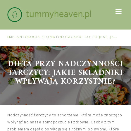
IMPLANTOLOGIA STOMATOLOGICZNA: CO TO JEST, JAK WYGLĄDA PROCES IMPLANTACJI I GOJENIA ORAZ DLA KOGO MA ZASTOSOWANIE
DIETA PRZY NADCZYNNOŚCI
TARCZYCY: JAKIE SKŁADNIKI
WPŁYWAJĄ KORZYSTNIE?
Nadczynność tarczycy to schorzenie, które może znacząco
wpłynąć na nasze samopoczucie i zdrowie. Osoby z tym
problemem często borykają się z różnymi objawami, które