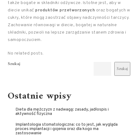
także bogate w składniki odżywcze. Istotne jest, aby w
diecie unikać
produktów przetworzonych
oraz bogatych w
cukry, które mogą zaostrzać objawy nadczynności tarczycy.
Zachowanie równowagi w diecie, bogatej w naturalne
składniki, pozwoli na lepsze zarządzanie stanem zdrowia i
samopoczuciem.
No related posts.
Szukaj
Szukaj
Ostatnie wpisy
Dieta dla mężczyzn z nadwagą: zasady, jadłospis i
aktywność fizyczna
Implantologia stomatologiczna: co to jest, jak wygląda
proces implantacji i gojenia oraz dla kogo ma
zastosowanie