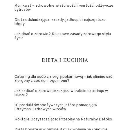
Kumkwat – zdrowotne właściwości i wartości odżywcze
cytrusów
Dieta odchudzająca: zasady, jadłospis i najczęstsze
błędy
Jak dbać o zdrowie? Kluczowe zasady zdrowego stylu
życia
DIETA I KUCHNIA
Catering dla osób z alergią pokarmową – jak eliminować
alergeny z codziennego menu?
Jak zadbać o zdrowe przekąski w trakcie cateringu w
biurze?
10 produktów spożywczych, które pomagają w
utrzymaniu zdrowych włosów
Koktajle Oczyszczające: Przepisy na Naturalny Detoks
Dieta bogata w witaminę B2: jak wpływa na kondycję