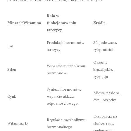
procesów metabolicznych związanych z tarczycą.
Rola w
Minerał/Witamina
funkcjonowaniu
Źródła
tarczycy
Produkcja hormonów
Sól jodowana,
Jod
tarczycy
ryby, nabiał
Orzechy
Wsparcie metabolizmu
Selen
brazylijskie,
hormonów
ryby, jaja
Synteza hormonów,
Mięso, nasiona
Cynk
wsparcie układu
dyni, orzechy
odpornościowego
Ekspozycja na
Regulacja metabolizmu
Witamina D
słońce, ryby,
hormonalnego
suplementy